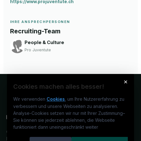
https://www.projuventute.ch
IHRE ANSPRECHPERSONEN
Recruiting-Team
People & Culture
Pro Juventute
×
Cookies machen alles besser!
Wir verwenden
Cookies
, um Ihre Nutzererfahrung zu
verbessern und unsere Webseiten zu analysieren.
Analyse-Cookies setzen wir nur mit Ihrer Zustimmung
–
Sie können sie jederzeit ablehnen, die Webseite
funktioniert dann uneingeschränkt weiter
Österreichs medizinisches
Karriereportal.
Ein Service der