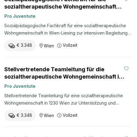
sozialtherapeutische Wohngemeinschaft
Breitenfurter Straße (m./w./d.)
Pro Juventute
Sozialpädagogische Fachkraft für eine sozialtherapeutische
Wohngemeinschaft in Wien-Liesing zur intensiven Begleitung
von Kindern und Jugendlichen, Elternarbeit, Zusammenarbeit
€ 3.348
Vollzeit
Wien
mit Schulen und Jugendhilfe sowie Förderung von
Selbständigkeit und sozialen Kompetenzen.
Stellvertretende Teamleitung für die
sozialtherapeutische Wohngemeinschaft in
Wien 1230 (m./w./d.)
Pro Juventute
Stellvertretende Teamleitung für eine sozialtherapeutische
Wohngemeinschaft in 1230 Wien zur Unterstützung und
Vertretung der Teamleitung, Dienstplanung, Dokumentation,
€ 3.348
Vollzeit
Wien
Qualitätssicherung, Betreuung und Förderung von Kindern und
Jugendlichen.