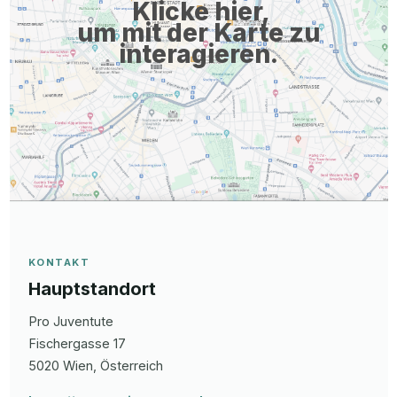
Klicke hier,
um mit der Karte zu
interagieren.
KONTAKT
Hauptstandort
Pro Juventute
Fischergasse
17
5020
Wien
, Österreich