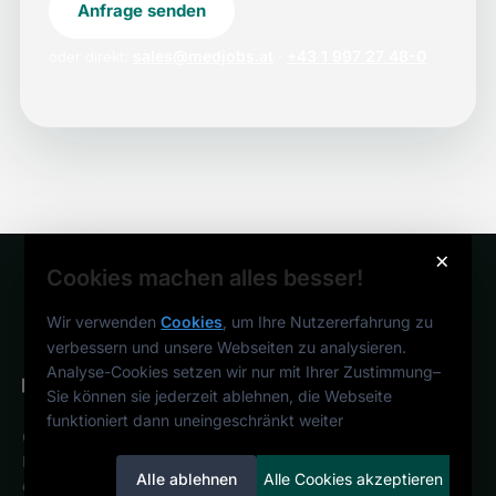
Anfrage senden
sales@medjobs.at
+43 1 997 27 48-0
oder direkt:
·
×
Cookies machen alles besser!
Wir verwenden
Cookies
, um Ihre Nutzererfahrung zu
verbessern und unsere Webseiten zu analysieren.
Analyse-Cookies setzen wir nur mit Ihrer Zustimmung
–
Sie können sie jederzeit ablehnen, die Webseite
funktioniert dann uneingeschränkt weiter
Österreichs medizinisches
Karriereportal.
Ein Service der
Alle ablehnen
Alle Cookies akzeptieren
candidatis GmbH.