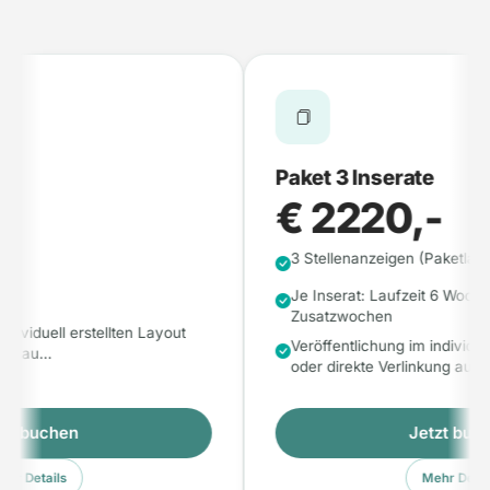
Paket 3 Inserate
€ 2220,-
3 Stellenanzeigen (Paketlaufze
Je Inserat: Laufzeit 6 Wochen
Zusatzwochen
ividuell erstellten Layout
Veröffentlichung im individuell 
ng au…
oder direkte Verlinkung au…
t buchen
Jetzt buche
 Details
Mehr Details