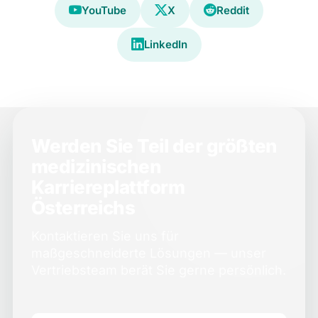
YouTube
X
Reddit
LinkedIn
Werden Sie Teil der größten
medizinischen
Karriereplattform
Österreichs
Kontaktieren Sie uns für
maßgeschneiderte Lösungen — unser
Vertriebsteam berät Sie gerne persönlich.