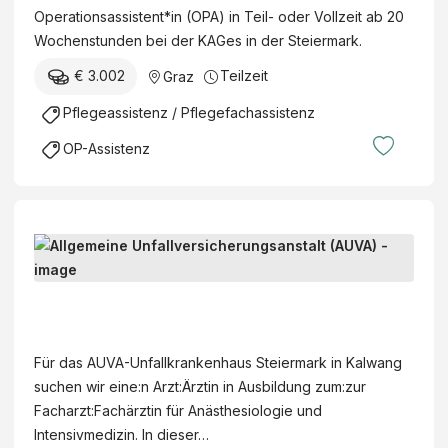
a
e
Operationsassistent*in (OPA) in Teil- oder Vollzeit ab 20
t
z
i
Wochenstunden bei der KAGes in der Steiermark.
i
e
o
€ 3.002
Teilzeit
Graz
r
n
m
Pflegeassistenz / Pflegefachassistenz
s
ä
a
OP-Assistenz
r
s
k
s
i
i
s
s
A
c
t
r
h
e
z
e
n
A
t
K
t
l
:
r
*
l
Für das AUVA-Unfallkrankenhaus Steiermark in Kalwang
Ä
a
i
g
suchen wir eine:n Arzt:Ärztin in Ausbildung zum:zur
r
n
n
e
Facharzt:Fachärztin für Anästhesiologie und
z
k
(
m
Intensivmedizin. In dieser…
t
e