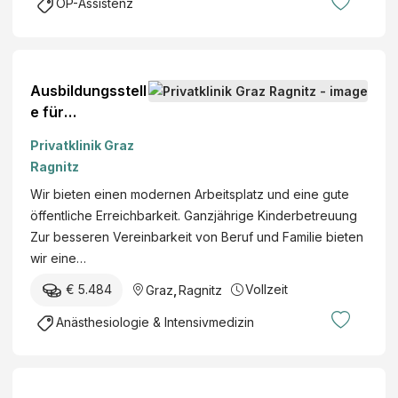
h
OP-Assistenz
u
u
a
n
r
f
g
F
t
s
a
m
Ausbildungsstell
a
c
.
e für
n
h
b
Anästhesiologie
s
Privatklinik Graz
a
.
und
t
Ragnitz
r
H
Intensivmedizin
a
z
.
Wir bieten einen modernen Arbeitsplatz und eine gute
l
t
öffentliche Erreichbarkeit. Ganzjährige Kinderbetreuung
t
:
Zur besseren Vereinbarkeit von Beruf und Familie bieten
(
F
wir eine…
A
a
U
€ 5.484
Vollzeit
Graz
,
Ragnitz
c
V
h
Anästhesiologie & Intensivmedizin
A
ä
)
r
z