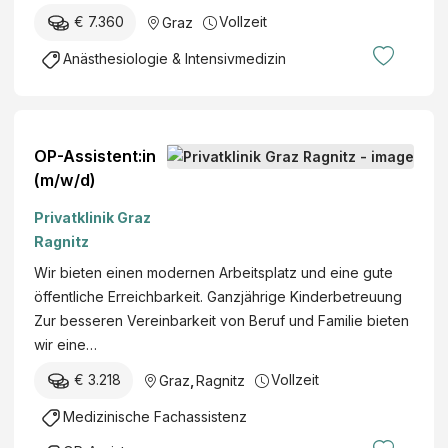
O
e
i
n
€ 7.360
Vollzeit
Graz
P
i
n
a
A
n
Anästhesiologie & Intensivmedizin
i
n
)
e
n
s
U
A
t
n
u
a
f
OP-Assistent:in
s
l
a
(m/w/d)
b
t
l
i
e
Privatklinik Graz
l
l
n
Ragnitz
v
d
g
e
Wir bieten einen modernen Arbeitsplatz und eine gute
u
e
r
öffentliche Erreichbarkeit. Ganzjährige Kinderbetreuung
n
s
s
Zur besseren Vereinbarkeit von Beruf und Familie bieten
g
e
i
wir eine…
z
l
c
u
l
€ 3.218
Vollzeit
Graz
,
Ragnitz
h
m
s
e
Medizinische Fachassistenz
:
c
r
z