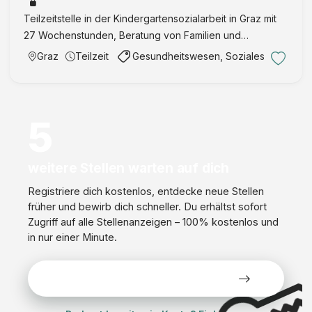
A
I
Teilzeitstelle in der Kindergartensozialarbeit in Graz mit
U
n
27 Wochenstunden, Beratung von Familien und
V
t
Unterstützung pädagogischer Teams.
Graz
Teilzeit
Gesundheitswesen, Soziales
A
e
)
n
s
i
5
v
m
e
weitere Stellen warten auf dich
d
Registriere dich kostenlos, entdecke neue Stellen
i
früher und bewirb dich schneller. Du erhältst sofort
z
Zugriff auf alle Stellenanzeigen – 100% kostenlos und
i
in nur einer Minute.
n
Alle Stellen kostenlos ansehen