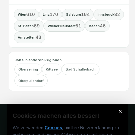
610
170
164
82
Wien
Linz
Salzburg
Innsbruck
69
51
46
St. Pölten
Wiener Neustadt
Baden
43
Amstetten
Jobs in anderen Regionen:
Oberzeiring
Kittsee
Bad Schallerbach
Oberpullendorf
×
Cookies machen alles besser!
Wir verwenden
Cookies
, um Ihre Nutzererfahrung zu
verbessern und unsere Webseiten zu analysieren.