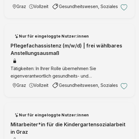
o
r
a
r
i
Tätigkeit mit dem Ziel einer langfristigen Zusammenarbeit.
e
Graz
Vollzeit
Gesundheitswesen, Soziales
n
s
p
A
z
Werden Sie als Dipl. Sozialarbeiter*in Teil unseres …
i
f
n
i
c
e
ä
n
h
n
s
Nur für eingeloggte Nutzer:innen
e
b
t
Pflegefachassistenz (m/w/d) | frei wählbares
r
e
h
Anstellungsausmaß
u
r
e
n
g
s
g
Tätigkeiten: In Ihrer Rolle übernehmen Sie
/
i
s
eigenverantwortlich gesundheits- und
G
o
a
krankenpflegerische Maßnahmen, die im Rahmen des
Graz
Vollzeit
Gesundheitswesen, Soziales
r
l
n
vorgegebenen Pflegeprozesses liegen. Ihre Expertise
a
o
s
und Ihr Engagement sind dabei Schlüssel …
z
g
t
i
a
Nur für eingeloggte Nutzer:innen
e
l
u
Mitarbeiter*in für die Kindergartensozialarbeit
t
n
in Graz
(
d