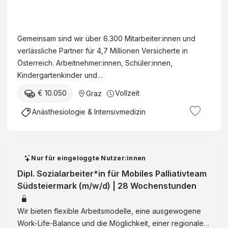
i
c
l
e
m
A
n
n
h
o
b
e
l
s
(
ä
g
z
d
l
t
Gemeinsam sind wir über 6.300 Mitarbeiter:innen und
m
r
i
w
i
g
a
verlässliche Partner für 4,7 Millionen Versicherte in
/
z
e
.
z
e
l
Österreich. Arbeitnehmer:innen, Schüler:innen,
w
t
u
U
i
m
t
Kindergartenkinder und…
/
i
n
n
n
e
(
d
n
d
f
€ 10.050
Vollzeit
Graz
u
i
A
)
:
I
a
n
n
U
Anästhesiologie & Intensivmedizin
-
F
n
l
d
e
V
S
a
t
l
P
U
A
t
c
e
c
r
n
)
a
h
n
h
ä
f
Nur für eingeloggte Nutzer:innen
n
a
s
i
v
a
Dipl. Sozialarbeiter*in für Mobiles Palliativteam
d
r
i
r
e
l
Südsteiermark (m/w/d) | 28 Wochenstunden
o
z
v
u
n
l
r
t
m
r
t
v
t
f
e
Wir bieten flexible Arbeitsmodelle, eine ausgewogene
g
i
e
K
ü
d
Work-Life-Balance und die Möglichkeit, einer regionalen
i