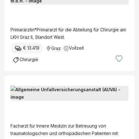
r
i
S
m
t
a
e
Primarärztin*Primararzt für die Abteilung für Chirurgie am
r
i
LKH Graz II, Standort West.
ä
e
r
€ 13.419
Vollzeit
Graz
r
z
m
Chirurgie
t
ä
i
r
n
k
*
i
F
P
s
a
r
c
c
i
A
h
h
m
l
e
ä
a
l
K
Facharzt für Innere Medizin zur Betreuung von
r
r
g
r
traumatologischen und orthopädischen Patienten mit
z
a
e