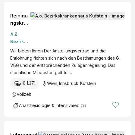
Reinigu
ngskräft
e
A.ö.
(w/m/d)
Bezirksk
für die
rankenh
Wir bieten Ihnen Der Anstellungsvertrag und die
Station |
aus
Entlohnung richten sich nach den Bestimmungen des G-
Wochen
Kufstein
VBG und der entsprechenden Zulagenregelung. Das
ddienst
monatliche Mindestentgelt für…
nur 1-
2x im
€ 1.371
Wien
,
Innsbruck
,
Kufstein
Monat
Vollzeit
in
Teilzeit
Anästhesiologie & Intensivmedizin
(50 %
Beschäf
tigungs
ausmaß
Lehrsanität