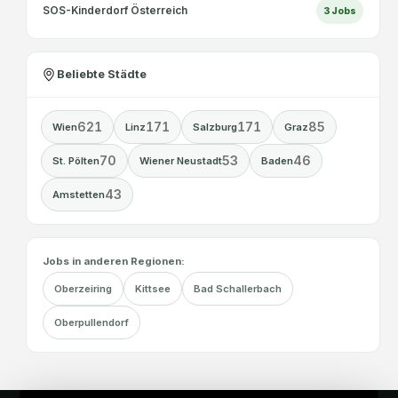
SOS-Kinderdorf Österreich
3
Jobs
Beliebte Städte
621
171
171
85
Wien
Linz
Salzburg
Graz
70
53
46
St. Pölten
Wiener Neustadt
Baden
43
Amstetten
Jobs in anderen Regionen:
Oberzeiring
Kittsee
Bad Schallerbach
Oberpullendorf