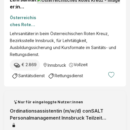
)
er:in
(m/w/d)
Österreichis
ches Rotes
Kreuz
Lehrsanitäter:in beim Österreichischen Roten Kreuz,
Bezirksstelle Innsbruck, für Lehrtätigkeit,
Ausbildungssicherung und Kursformate im Sanitäts- und
Rettungsdienst.
€ 2.869
Vollzeit
Innsbruck
Sanitätsdienst
Rettungsdienst
Nur für eingeloggte Nutzer:innen
Ordinationsassistentin (m/w/d) conSALT
Personalmanagement Innsbruck Teilzeit
Veröffentlicht vor 2 Stunden Medizin