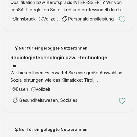
Qualifikation bzw. Berufspraxis INTERESSIERT? Wir von
conSALT begleiten Sie diskret und professionell durch
den gesamten Bewerbungsprozess. Senden Sie Armin
Innsbruck
Vollzeit
Personaldienstleistung
Schwarz Ihre aussagekräftigen Unterlagen unter Angabe
unserer J …
Nur für eingeloggte Nutzer:innen
Radiologietechnologin bzw. -technologe
Wir bieten Ihnen Es erwartet Sie eine große Auswahl an
Sozialleistungen wie das Klimaticket Tirol,
Gemeinschaftstage, Pensionskasse und viele mehr:
Essen
Vollzeit
Mobilität Familie/Kinder (Weiter-)bildung Arbeitszeit
Gesundheitswesen, Soziales
Gesundheit Wohnen …
Nur für eingeloggte Nutzer:innen