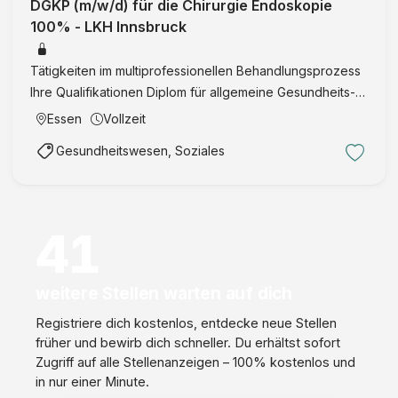
DGKP (m/w/d) für die Chirurgie Endoskopie
100% - LKH Innsbruck
Tätigkeiten im multiprofessionellen Behandlungsprozess
Ihre Qualifikationen Diplom für allgemeine Gesundheits-
und Krankenpflege Nachweis über die Registrierung im
Essen
Vollzeit
Gesundheitsberuferegister Physische und psychische
Gesundheitswesen, Soziales
Belas …
41
weitere Stellen warten auf dich
Registriere dich kostenlos, entdecke neue Stellen
früher und bewirb dich schneller. Du erhältst sofort
Zugriff auf alle Stellenanzeigen – 100% kostenlos und
in nur einer Minute.