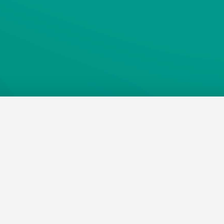
 machen alles besser!
n
Cookies
, um Ihre Nutzererfahrung zu verbessern und unsere Web
nalyse-Cookies setzen wir nur mit Ihrer Zustimmung
–
Sie können sie 
obs.at
Jobs
Beli
Webseite funktioniert dann uneingeschränkt weiter
um
medjobs.at
?
Jobs in Wien
DGK
Alle ablehnen
Alle Cookie
lenausschreibungen
Jobs in Graz
Pfle
itgeber entdecken
Jobs in Linz
Fach