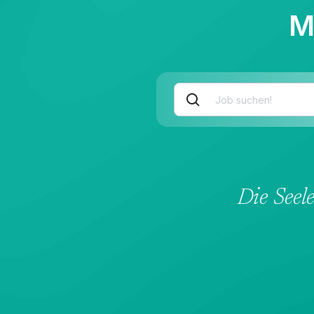
M
Die Seel