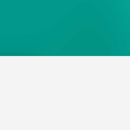
×
seiten zu
jederzeit
ebte Suchen
Für Unternehmen
P
Kandidaten finden
s akzeptieren
geassistenz
Inserat buchen
arzt