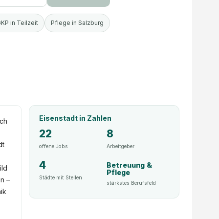
KP in Teilzeit
Pflege in Salzburg
Eisenstadt
in Zahlen
ich
22
8
dt
offene Jobs
Arbeitgeber
4
Betreuung &
ild
Pflege
Städte mit Stellen
n –
stärkstes Berufsfeld
ik