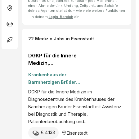
Kostenlos und jederzeit kündbar – jede Mail enthält
einen Abmelde-Link. Umfang, Zeitpunkt und Schärfe
deines Agenten stellst du – wie viele weitere Funktionen
– in deinem
Login-Bereich
ein.
22
Medizin Jobs
in Eisenstadt
DGKP für die Innere
Medizin,
Diagnosezentrum (m/w/d)
Krankenhaus der
Barmherzigen Brüder
Eisenstadt GmbH
DGKP für die Innere Medizin im
Diagnosezentrum des Krankenhauses der
Barmherzigen Brüder Eisenstadt mit Assistenz
bei Diagnostik und Therapie,
Patientenbeobachtung und…
€ 4.133
Eisenstadt