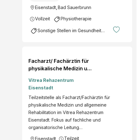
Eisenstadt
,
Bad Sauerbrunn
Vollzeit
Physiotherapie
Sonstige Stellen im Gesundheitsbereich
Facharzt/ Fachärztin für
physikalische Medizin und
allgemeine Rehabilitation
Vitrea Rehazentrum
(all gender) – Teilzeit
Eisenstadt
Teilzeitstelle als Facharzt/Fachärztin für
physikalische Medizin und allgemeine
Rehabilitation im Vitrea Rehazentrum
Eisenstadt. Fokus auf fachliche und
organisatorische Leitung…
Teilzeit
Eisenstadt