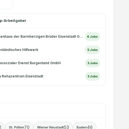
p-Arbeitgeber
Krankenhaus der Barmherzigen Brüder Eisenstadt GmbH
6
Jobs
nländisches Hilfswerk
5
Jobs
osozialer Dienst Burgenland GmbH
3
Jobs
a Rehazentrum Eisenstadt
3
Jobs
2
70
53
46
St. Pölten
Wiener Neustadt
Baden