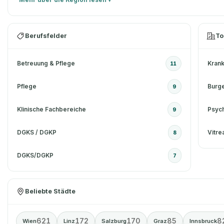
Berufsfelder
To
Betreuung & Pflege
11
Pflege
Burge
9
Klinische Fachbereiche
Psych
9
DGKS / DGKP
Vitre
8
DGKS/DGKP
7
Beliebte Städte
621
172
170
85
8
Wien
Linz
Salzburg
Graz
Innsbruck