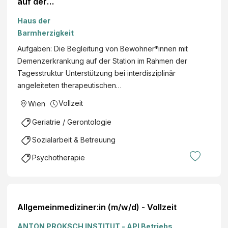
auf der
Demenzstation -
Haus der
all genders 1220
Barmherzigkeit
Wien,
Aufgaben: Die Begleitung von Bewohner*innen mit
Tokiostraße |
Demenzerkrankung auf der Station im Rahmen der
Therapie /
Tagesstruktur Unterstützung bei interdisziplinär
Sozialbetreuung
angeleiteten therapeutischen…
(SOB, FSB,DSB)
Vollzeit
Wien
Geriatrie / Gerontologie
Sozialarbeit & Betreuung
Psychotherapie
Allgemeinmediziner:in (m/w/d) - Vollzeit
ANTON PROKSCH INSTITUT - API Betriebs