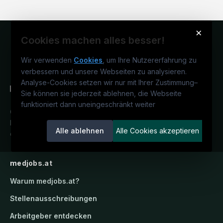
×
Cookies machen alles besser!
Wir verwenden
Cookies
, um Ihre Nutzererfahrung zu
verbessern und unsere Webseiten zu analysieren.
Analyse-Cookies setzen wir nur mit Ihrer Zustimmung
–
Sie können sie jederzeit ablehnen, die Webseite
funktioniert dann uneingeschränkt weiter
Österreichs medizinisches
Karriereportal.
Ein Service der
Alle ablehnen
Alle Cookies akzeptieren
candidatis GmbH.
medjobs.at
Warum
medjobs.at
?
Stellenausschreibungen
Arbeitgeber entdecken