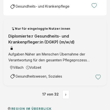
Gesundheits- und Krankenpflege
Nur für eingeloggte Nutzer:innen
Diplomierte:r Gesundheits- und
Krankenpfleger:in (DGKP) (m/w/d)
Aufgaben Näher am Menschen Übernahme der
Verantwortung für den gesamten Pflegeprozess
Sicherstellung höchster Pflegequalität nach SeneCura
Villach
Vollzeit
Standard - die Selbstbestimmung und Würde der
Gesundheitswesen, Soziales
Bewohner:innen immer im Blick Aktiv …
17
von
32
›
REGION IM ÜBERBLICK