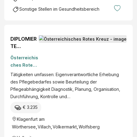
Sonstige Stellen im Gesundheitsbereich
DIPLOMIER
TE
GESUNDHEI
Österreichis
TS- UND
ches Rotes
KRANKENP
Kreuz
Tätigkeiten umfassen: Eigenverantwortliche Erhebung
FLEGEPERS
des Pflegebedarfes sowie Beurteilung der
ON
Pflegeabhängigkeit Diagnostik, Planung, Organisation,
(W/M/D)
Durchführung, Kontrolle und…
Vollzeit
oder
€ 3.235
Teilzeit
Klagenfurt am
Wörthersee
,
Villach
,
Völkermarkt
,
Wolfsberg