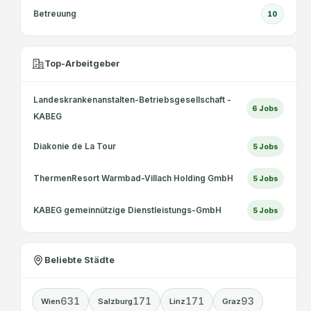
Betreuung
10
Top-Arbeitgeber
Landeskrankenanstalten-Betriebsgesellschaft -
6
Jobs
KABEG
Diakonie de La Tour
5
Jobs
ThermenResort Warmbad-Villach Holding GmbH
5
Jobs
KABEG gemeinnützige Dienstleistungs-GmbH
5
Jobs
Beliebte Städte
631
171
171
93
Wien
Salzburg
Linz
Graz