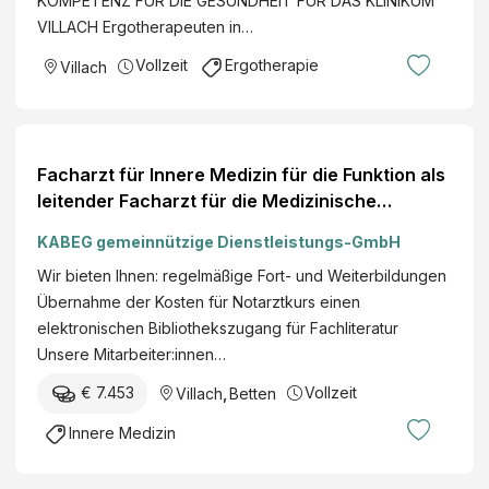
KOMPETENZ FÜR DIE GESUNDHEIT FÜR DAS KLINIKUM
VILLACH Ergotherapeuten in…
Vollzeit
Ergotherapie
Villach
Facharzt für Innere Medizin für die Funktion als
leitender Facharzt für die Medizinische
Aufnahmestation und Notfallaufnahme (m/w/d)
KABEG gemeinnützige Dienstleistungs-GmbH
Ort Villach
Wir bieten Ihnen: regelmäßige Fort- und Weiterbildungen
Übernahme der Kosten für Notarztkurs einen
elektronischen Bibliothekszugang für Fachliteratur
Unsere Mitarbeiter:innen…
€ 7.453
Vollzeit
Villach
,
Betten
Innere Medizin