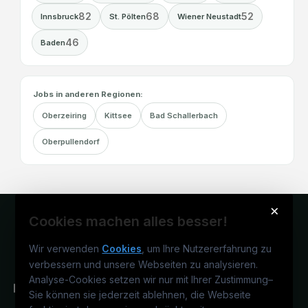
82
68
52
Innsbruck
St. Pölten
Wiener Neustadt
46
Baden
Jobs in anderen Regionen:
Oberzeiring
Kittsee
Bad Schallerbach
Oberpullendorf
×
Cookies machen alles besser!
Wir verwenden
Cookies
, um Ihre Nutzererfahrung zu
verbessern und unsere Webseiten zu analysieren.
Analyse-Cookies setzen wir nur mit Ihrer Zustimmung
–
Sie können sie jederzeit ablehnen, die Webseite