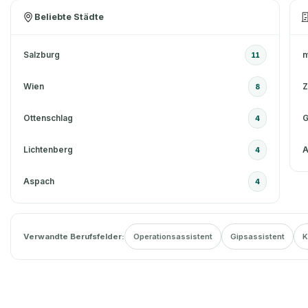
Beliebte Städte
Salzburg
m
11
Wien
8
Ottenschlag
G
4
Lichtenberg
A
4
Aspach
4
Verwandte Berufsfelder:
Operationsassistent
Gipsassistent
K