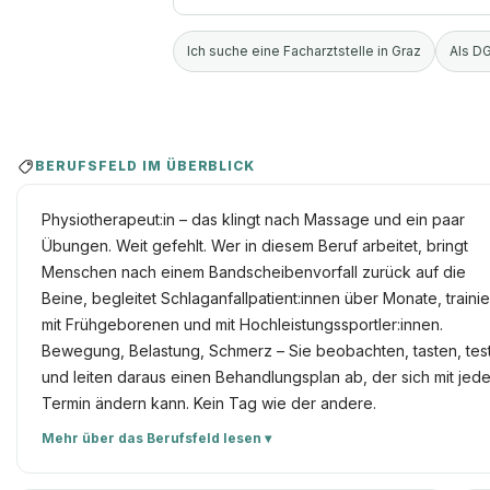
Ich suche eine Facharztstelle in Graz
Als DG
BERUFSFELD IM ÜBERBLICK
Physiotherapeut:in – das klingt nach Massage und ein paar
Übungen. Weit gefehlt. Wer in diesem Beruf arbeitet, bringt
Menschen nach einem Bandscheibenvorfall zurück auf die
Beine, begleitet Schlaganfallpatient:innen über Monate, trainie
mit Frühgeborenen und mit Hochleistungssportler:innen.
Bewegung, Belastung, Schmerz – Sie beobachten, tasten, tes
und leiten daraus einen Behandlungsplan ab, der sich mit jed
Termin ändern kann. Kein Tag wie der andere.
Mehr über das Berufsfeld lesen ▾