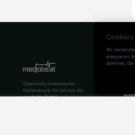
Cookies
Wir verwende
analysieren. A
medj
ablehnen, die 
War
Österreichs medizinisches
Stel
Karriereportal.
Ein Service der
Arbe
candidatis GmbH.
Part
Syst