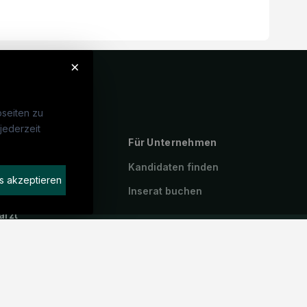
×
seiten zu
jederzeit
ebte Suchen
Für Unternehmen
P
Kandidaten finden
s akzeptieren
geassistenz
Inserat buchen
arzt
stenzarzt
iotherapeut:in
emeinmedizin