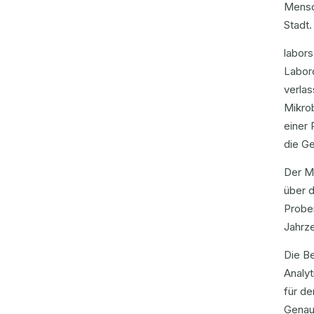
Mensch
Stadt.
labors
Labord
verlas
Mikro
einer 
die Ge
Der Ma
über 
Proben
Jahrze
Die Be
Analy
für de
Genau