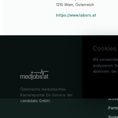
1210
Wien
, Österreich
https://www.labors.at
Cookies
Wir verwende
analysieren. A
medj
ablehnen, die 
War
Österreichs medizinisches
Stel
Karriereportal.
Ein Service der
Arbe
candidatis GmbH.
Part
Syst