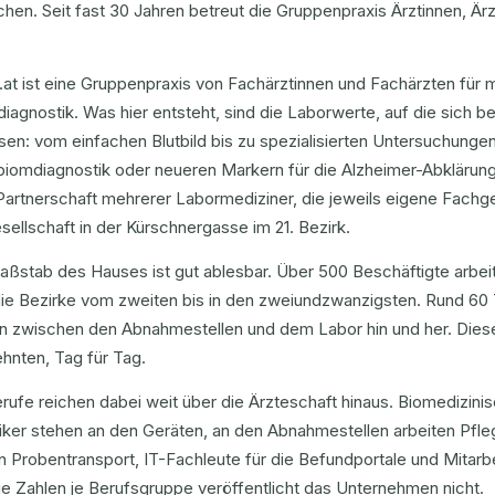
en. Seit fast 30 Jahren betreut die Gruppenpraxis Ärztinnen, Ärzt
.at ist eine Gruppenpraxis von Fachärztinnen und Fachärzten für
iagnostik. Was hier entsteht, sind die Laborwerte, auf die sich 
sen: vom einfachen Blutbild bis zu spezialisierten Untersuchungen
biomdiagnostik oder neueren Markern für die Alzheimer-Abklärung
Partnerschaft mehrerer Labormediziner, die jeweils eigene Fachge
sellschaft in der Kürschnergasse im 21. Bezirk.
ßstab des Hauses ist gut ablesbar. Über 500 Beschäftigte arbeite
die Bezirke vom zweiten bis in den zweiundzwanzigsten. Rund 60
 zwischen den Abnahmestellen und dem Labor hin und her. Diese Ar
hnten, Tag für Tag.
rufe reichen dabei weit über die Ärzteschaft hinaus. Biomedizini
tiker stehen an den Geräten, an den Abnahmestellen arbeiten Pfl
n Probentransport, IT-Fachleute für die Befundportale und Mitarb
e Zahlen je Berufsgruppe veröffentlicht das Unternehmen nicht.