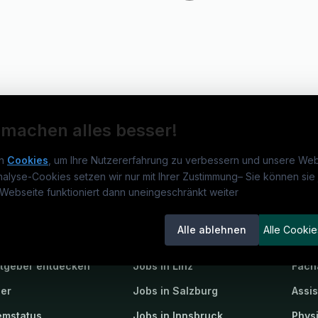
 machen alles besser!
n
Cookies
, um Ihre Nutzererfahrung zu verbessern und unsere Web
nalyse-Cookies setzen wir nur mit Ihrer Zustimmung
–
Sie können sie 
obs.at
Jobs
Beli
Webseite funktioniert dann uneingeschränkt weiter
um
medjobs.at
?
Jobs in Wien
DGK
Alle ablehnen
Alle Cookie
lenausschreibungen
Jobs in Graz
Pfle
itgeber entdecken
Jobs in Linz
Fach
ner
Jobs in Salzburg
Assi
emstatus
Jobs in Innsbruck
Phys