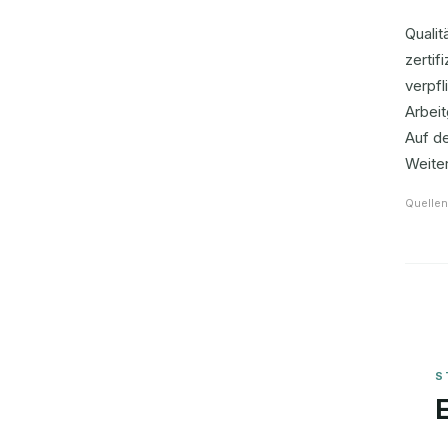
Qualit
zertif
verpfl
Arbeit
Auf d
Weite
Quellen