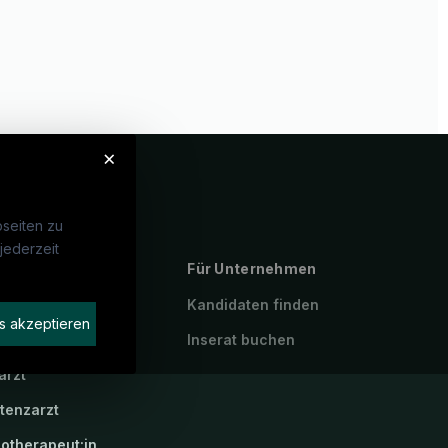
×
seiten zu
jederzeit
ebte Suchen
Für Unternehmen
P
Kandidaten finden
s akzeptieren
geassistenz
Inserat buchen
arzt
stenzarzt
iotherapeut:in