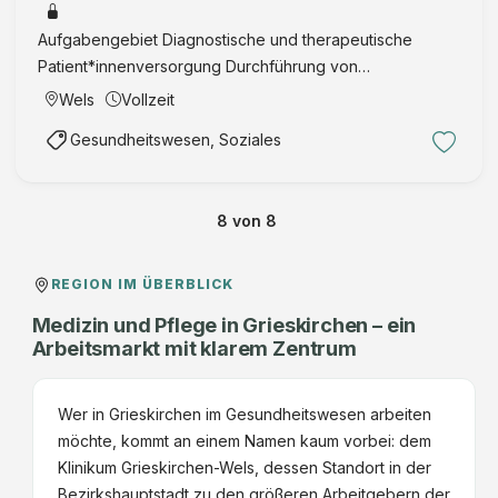
Aufgabengebiet Diagnostische und therapeutische
Patient*innenversorgung Durchführung von
Radionuklidtherapien im ambulanten Setting
Wels
Vollzeit
Interdisziplinäre Zusammenarbeit mit anderen klinischen
Gesundheitswesen, Soziales
Fächern in Tumorboards Kontinuie …
8
von
8
REGION IM ÜBERBLICK
Medizin und Pflege in Grieskirchen – ein
Arbeitsmarkt mit klarem Zentrum
Wer in Grieskirchen im Gesundheitswesen arbeiten
möchte, kommt an einem Namen kaum vorbei: dem
Klinikum Grieskirchen-Wels, dessen Standort in der
Bezirkshauptstadt zu den größeren Arbeitgebern der