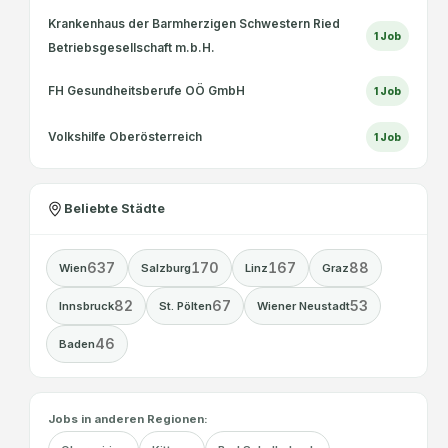
Krankenhaus der Barmherzigen Schwestern Ried
1
Job
Betriebsgesellschaft m.b.H.
FH Gesundheitsberufe OÖ GmbH
1
Job
Volkshilfe Oberösterreich
1
Job
Beliebte Städte
637
170
167
88
Wien
Salzburg
Linz
Graz
82
67
53
Innsbruck
St. Pölten
Wiener Neustadt
46
Baden
Jobs in anderen Regionen: