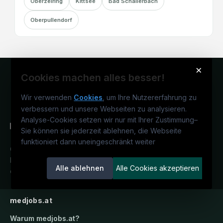
Oberzeiring
Kittsee
Bad Schallerbach
Oberpullendorf
×
Cookies machen alles besser!
Wir verwenden
Cookies
, um Ihre Nutzererfahrung zu
verbessern und unsere Webseiten zu analysieren.
Analyse-Cookies setzen wir nur mit Ihrer Zustimmung
–
Sie können sie jederzeit ablehnen, die Webseite
funktioniert dann uneingeschränkt weiter
Österreichs medizinisches
Karriereportal.
Ein Service der
Alle ablehnen
Alle Cookies akzeptieren
candidatis GmbH.
medjobs.at
Warum
medjobs.at
?