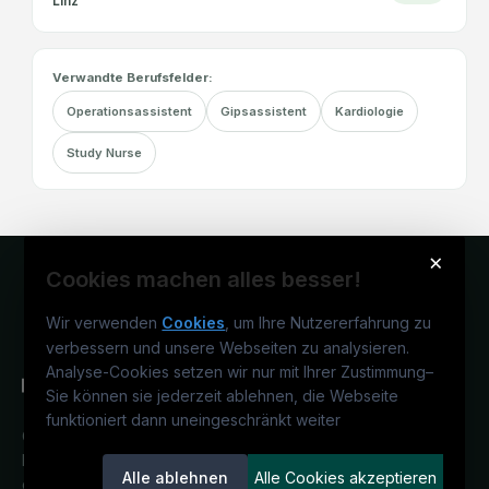
Linz
Verwandte Berufsfelder:
Operationsassistent
Gipsassistent
Kardiologie
Study Nurse
×
Cookies machen alles besser!
Wir verwenden
Cookies
, um Ihre Nutzererfahrung zu
verbessern und unsere Webseiten zu analysieren.
Analyse-Cookies setzen wir nur mit Ihrer Zustimmung
–
Sie können sie jederzeit ablehnen, die Webseite
funktioniert dann uneingeschränkt weiter
Österreichs medizinisches
Karriereportal.
Ein Service der
Alle ablehnen
Alle Cookies akzeptieren
candidatis GmbH.