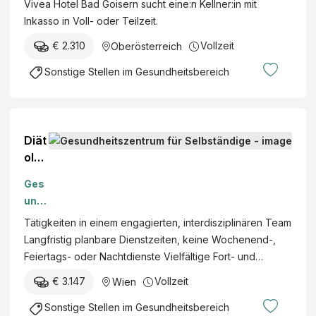
Vivea Hotel Bad Goisern sucht eine:n Kellner:in mit
GmbH &
Inkasso in Voll- oder Teilzeit.
Co KG
€ 2.310
Vollzeit
Oberösterreich
Sonstige Stellen im Gesundheitsbereich
Diät
olog
in/D
Ges
iätol
und
oge
heit
Tätigkeiten in einem engagierten, interdisziplinären Team
(m/
szen
Langfristig planbare Dienstzeiten, keine Wochenend-,
w/d
trum
Feiertags- oder Nachtdienste Vielfältige Fort- und…
)
für
€ 3.147
Vollzeit
Wien
Selb
stän
Sonstige Stellen im Gesundheitsbereich