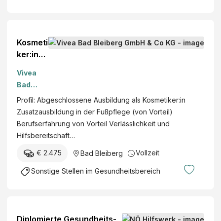
dige
Kosmeti
ker:in
m/w/d
Vivea
(mit
Bad
Fußpfle
Bleiberg
Profil: Abgeschlossene Ausbildung als Kosmetiker:in
geausbi
GmbH &
Zusatzausbildung in der Fußpflege (von Vorteil)
ldung)
Co KG
Berufserfahrung von Vorteil Verlässlichkeit und
Voll-
Hilfsbereitschaft…
oder
Teilzeit
€ 2.475
Vollzeit
Bad Bleiberg
nach
Sonstige Stellen im Gesundheitsbereich
Abspra
che
Diplomierte Gesundheits-