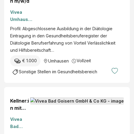
n m/w/d
Vivea
Umhausen
GmbH &
Profil: Abgeschlossene Ausbildung in der Diätologie
Co KG
Eintragung in den Gesundheitsberuferegister der
Diätologie Berufserfahrung von Vorteil Verlässlichkeit
und Hilfsbereitschaft…
€ 1.000
Vollzeit
Umhausen
Sonstige Stellen im Gesundheitsbereich
Kellner:i
n mit
Inkasso
Vivea
m/w/d
Bad
Goisern