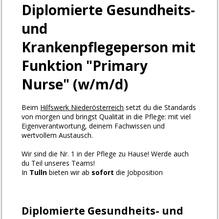
Arbeitgeber entdecken
Partner
Systemstatus
Jobs
Jobs in Wien
Jobs in Graz
Jobs in Linz
Jobs in Salzburg
Jobs in Innsbruck
Jobs in Klagenfurt
Beliebte Suchen
DGKP
Pflegeassistenz