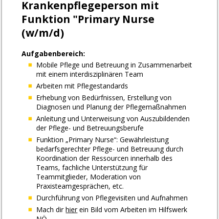
Facharzt
Assistenzarzt
Physiotherapeut:in
Allgemeinmedizin
Für Unternehmen
Kandidaten finden
Inserat buchen
©
medjobs.at
2026
Impressum
AGB
Datenschutz
Cookie-Einstellungen