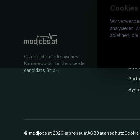
Cookies
Wir verwende
analysieren. A
medj
ablehnen, die 
War
Österreichs medizinisches
Stel
Karriereportal.
Ein Service der
Arbe
candidatis GmbH.
Part
Syst
©
medjobs.at
2026
Impressum
AGB
Datenschutz
Cookie-