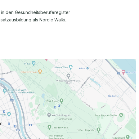
 in den Gesundheitsberuferegister
usatzausbildung als Nordic Walking
utschkenntnisse B2-C1 Unser
ämien für Mitarbeiter-Empfehlungen
ng von individuellen Aus- und
rdic Walking Instructor und vieles
em Mitarbeitenden-Haus
.