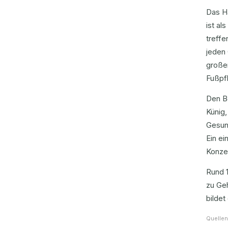
Das H
ist al
treffe
jeden
große
Fußpfl
Den Be
Künig,
Gesund
Ein e
Konze
Rund 
zu Geh
bilde
Quellen