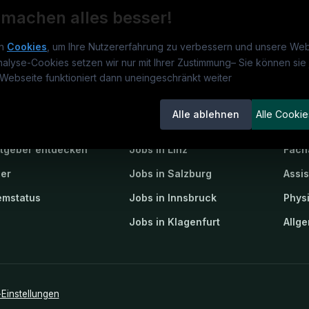
 machen alles besser!
n
Cookies
, um Ihre Nutzererfahrung zu verbessern und unsere Web
nalyse-Cookies setzen wir nur mit Ihrer Zustimmung
–
Sie können sie 
obs.at
Jobs
Beli
Webseite funktioniert dann uneingeschränkt weiter
um
medjobs.at
?
Jobs in Wien
DGK
Alle ablehnen
Alle Cookie
lenausschreibungen
Jobs in Graz
Pfle
itgeber entdecken
Jobs in Linz
Fach
ner
Jobs in Salzburg
Assi
emstatus
Jobs in Innsbruck
Phys
Jobs in Klagenfurt
Allg
Einstellungen