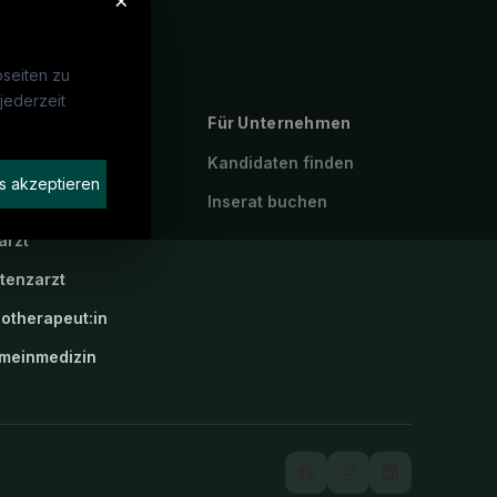
×
seiten zu
jederzeit
ebte Suchen
Für Unternehmen
P
Kandidaten finden
s akzeptieren
geassistenz
Inserat buchen
arzt
stenzarzt
iotherapeut:in
emeinmedizin