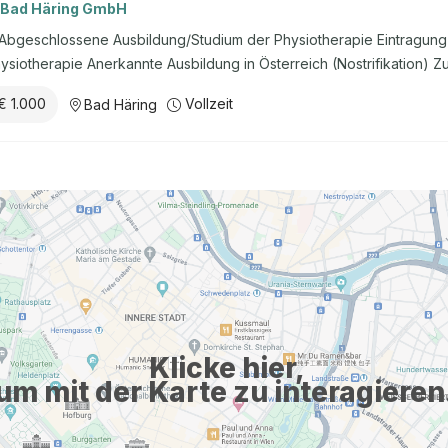
 Bad Häring GmbH
: Abgeschlossene Ausbildung/Studium der Physiotherapie Eintragung
ysiotherapie Anerkannte Ausbildung in Österreich (Nostrifikation) Z
ctor von Vorteil Verlässlichkeit und Hilfsbereitschaft EDV-Kenntnisse De
€ 1.000
Vollzeit
Bad Häring
t: Individuelle Arbeitszeitmodelle in Voll- oder Teilzeit möglich Pr
 1.000 ,- pro Einstellung einer:eines neuen Mitarbeitenden Förderu
bildungen (z.B. Elektrotherapie, Mulligan Concept, Faszien Yoga, No
Täglich freie Verpflegung Unterkunft nach Verfügbarkeit in unser
srabatte in unseren Vivea Hotels auch für Familie und ...
Klicke hier,
um mit der Karte zu interagieren