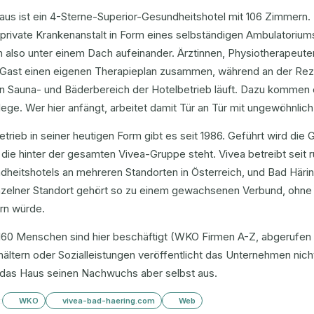
aus ist ein 4-Sterne-Superior-Gesundheitshotel mit 106 Zimmern
s private Krankenanstalt in Form eines selbständigen Ambulatorium
n also unter einem Dach aufeinander. Ärztinnen, Physiotherapeute
 Gast einen eigenen Therapieplan zusammen, während an der Reze
n Sauna- und Bäderbereich der Hotelbetrieb läuft. Dazu kommen 
ege. Wer hier anfängt, arbeitet damit Tür an Tür mit ungewöhnlich
trieb in seiner heutigen Form gibt es seit 1986. Geführt wird die
 die hinter der gesamten Vivea-Gruppe steht. Vivea betreibt seit 
heitshotels an mehreren Standorten in Österreich, und Bad Härin
inzelner Standort gehört so zu einem gewachsenen Verbund, ohne
rn würde.
160 Menschen sind hier beschäftigt (WKO Firmen A-Z, abgerufen J
ältern oder Sozialleistungen veröffentlicht das Unternehmen nich
t das Haus seinen Nachwuchs aber selbst aus.
:
WKO
vivea-bad-haering.com
Web