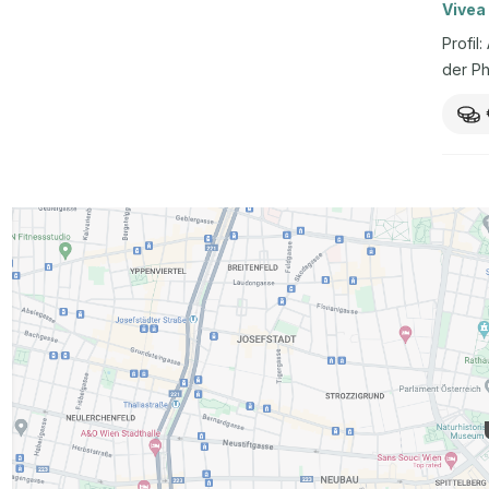
Vivea
Profil
der Ph
Instru
Angebo
ab EUR
Weiter
mehr) 
Urlaub