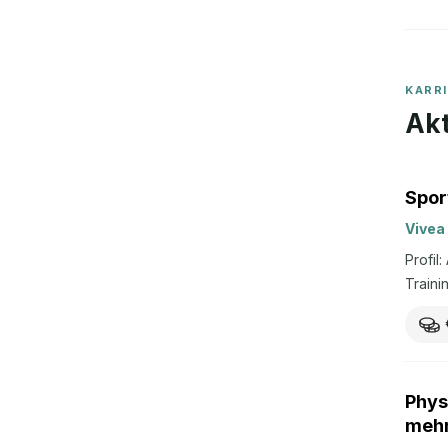
KARR
Akt
Spor
Vivea
Profil
Traini
(Nostr
Angebo
ab EUR
Weiter
Phys
mehr) 
meh
Urlaub