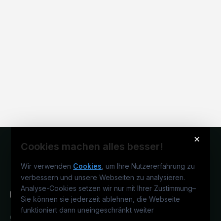
×
Cookies machen alles besser!
Wir verwenden
Cookies
, um Ihre Nutzererfahrung zu
verbessern und unsere Webseiten zu analysieren.
Analyse-Cookies setzen wir nur mit Ihrer Zustimmung
–
Sie können sie jederzeit ablehnen, die Webseite
funktioniert dann uneingeschränkt weiter
Österreichs medizinisches