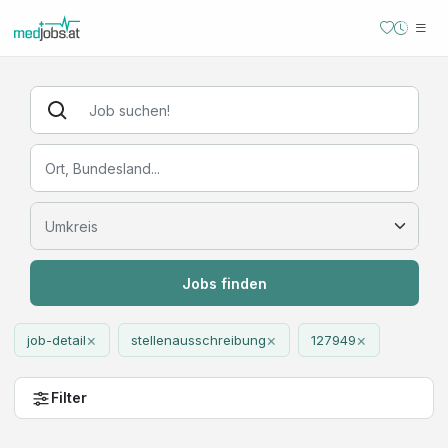
Jobs finden
×
×
×
job-detail
stellenausschreibung
127949
Filter