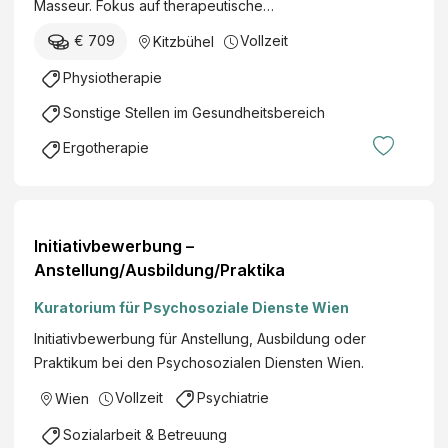
Masseur. Fokus auf therapeutische…
m
l
T
€ 709
Vollzeit
Kitzbühel
i
h
t
Physiotherapie
e
a
r
Sonstige Stellen im Gesundheitsbereich
t
a
i
Ergotherapie
p
o
i
n
e
s
z
Initiativbewerbung –
e
Anstellung/Ausbildung/Praktika
n
Kuratorium für Psychosoziale Dienste Wien
t
r
Initiativbewerbung für Anstellung, Ausbildung oder
u
Praktikum bei den Psychosozialen Diensten Wien.
m
Vollzeit
Psychiatrie
Wien
K
i
Sozialarbeit & Betreuung