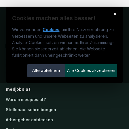
×
Cookies machen alles besser!
Wir verwenden
Cookies
, um Ihre Nutzererfahrung zu
verbessern und unsere Webseiten zu analysieren.
Analyse-Cookies setzen wir nur mit Ihrer Zustimmung
–
Sie können sie jederzeit ablehnen, die Webseite
funktioniert dann uneingeschränkt weiter
Österreichs medizinisches
Karriereportal.
Ein Service der
Alle ablehnen
Alle Cookies akzeptieren
candidatis GmbH.
medjobs.at
Warum
medjobs.at
?
Stellenausschreibungen
Arbeitgeber entdecken