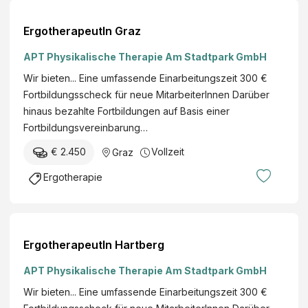
S
a
ErgotherapeutIn Graz
l
APT Physikalische Therapie Am Stadtpark GmbH
z
e
Wir bieten... Eine umfassende Einarbeitungszeit 300 €
r
Fortbildungsscheck für neue MitarbeiterInnen Darüber
b
hinaus bezahlte Fortbildungen auf Basis einer
a
Fortbildungsvereinbarung…
d
€ 2.450
Vollzeit
Graz
G
m
Ergotherapie
b
H
ErgotherapeutIn Hartberg
APT Physikalische Therapie Am Stadtpark GmbH
Wir bieten... Eine umfassende Einarbeitungszeit 300 €