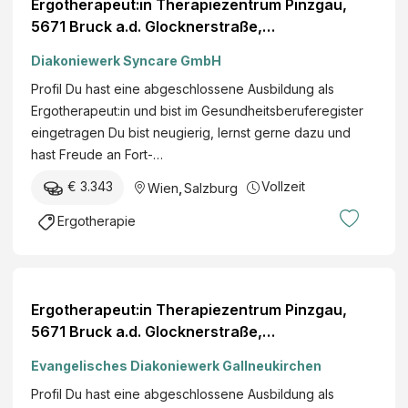
Ergotherapeut:in Therapiezentrum Pinzgau,
H
5671 Bruck a.d. Glocknerstraße,
SalzburgWochenstunden, Karenzvertretung
Diakoniewerk Syncare GmbH
Profil Du hast eine abgeschlossene Ausbildung als
Ergotherapeut:in und bist im Gesundheitsberuferegister
eingetragen Du bist neugierig, lernst gerne dazu und
hast Freude an Fort-…
€ 3.343
Vollzeit
Wien
,
Salzburg
Ergotherapie
Ergotherapeut:in Therapiezentrum Pinzgau,
5671 Bruck a.d. Glocknerstraße,
SalzburgWochenstunden, Karenzvertretung
Evangelisches Diakoniewerk Gallneukirchen
Profil Du hast eine abgeschlossene Ausbildung als