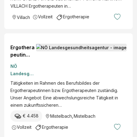
VILLACH Ergotherapeuten in…
Vollzeit
Ergotherapie
Villach
Ergothera
peutin
bzw.
NÖ
Ergothera
Landesges
peut
undheitsag
Tätigkeiten im Rahmen des Berufsbildes der
entur
Ergotherapeutinnen bzw. Ergotherapeuten zuständig.
Unser Angebot: Eine abwechslungsreiche Tätigkeit in
einem zukunftssicheren…
€ 4.458
Mistelbach
,
Mistelbach
Vollzeit
Ergotherapie