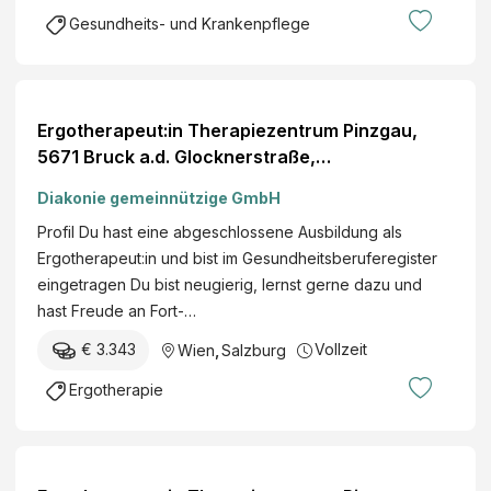
t
Gesundheits- und Krankenpflege
z
b
ü
h
Ergotherapeut:in Therapiezentrum Pinzgau,
e
5671 Bruck a.d. Glocknerstraße,
l
SalzburgWochenstunden, Karenzvertretung
B
Diakonie gemeinnützige GmbH
e
Profil Du hast eine abgeschlossene Ausbildung als
t
Ergotherapeut:in und bist im Gesundheitsberuferegister
r
eingetragen Du bist neugierig, lernst gerne dazu und
i
hast Freude an Fort-…
e
b
€ 3.343
Vollzeit
Wien
,
Salzburg
s
Ergotherapie
-
G
m
b