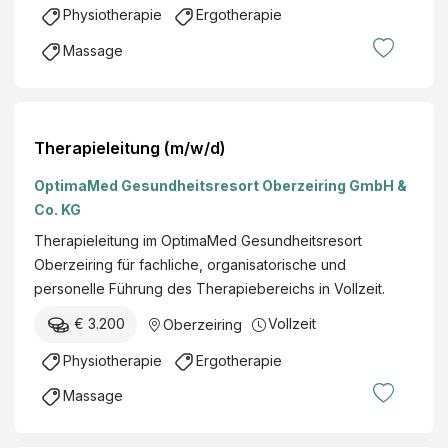
e
Physiotherapie
Ergotherapie
i
d
t
Massage
G
u
e
n
s
g
u
(
Therapieleitung (m/w/d)
n
m
d
/
OptimaMed Gesundheitsresort Oberzeiring GmbH &
h
w
Co. KG
e
/
Therapieleitung im OptimaMed Gesundheitsresort
i
d
Oberzeiring für fachliche, organisatorische und
t
)
personelle Führung des Therapiebereichs in Vollzeit.
s
r
€ 3.200
Vollzeit
Oberzeiring
e
Physiotherapie
Ergotherapie
s
o
Massage
r
t