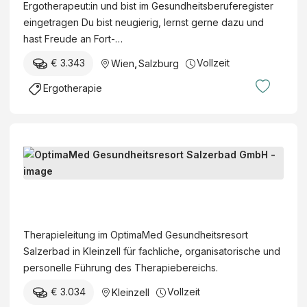
Ergotherapeut:in und bist im Gesundheitsberuferegister
eingetragen Du bist neugierig, lernst gerne dazu und
hast Freude an Fort-…
€ 3.343
Vollzeit
Wien
,
Salzburg
Ergotherapie
T
h
e
O
r
p
a
t
Therapieleitung im OptimaMed Gesundheitsresort
p
i
Salzerbad in Kleinzell für fachliche, organisatorische und
i
m
personelle Führung des Therapiebereichs.
e
a
l
€ 3.034
Vollzeit
Kleinzell
M
e