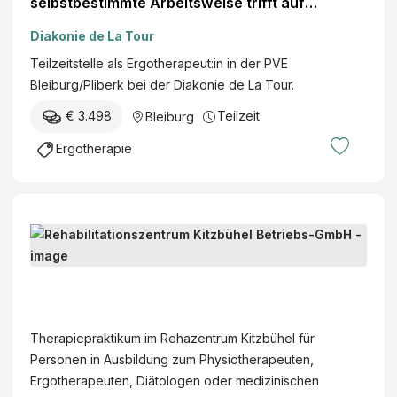
selbstbestimmte Arbeitsweise trifft auf
Sicherheit und Teamgeist
Diakonie de La Tour
Teilzeitstelle als Ergotherapeut:in in der PVE
Bleiburg/Pliberk bei der Diakonie de La Tour.
€ 3.498
Teilzeit
Bleiburg
Ergotherapie
P
r
a
R
k
e
t
h
Therapiepraktikum im Rehazentrum Kitzbühel für
i
a
Personen in Ausbildung zum Physiotherapeuten,
k
b
Ergotherapeuten, Diätologen oder medizinischen
u
i