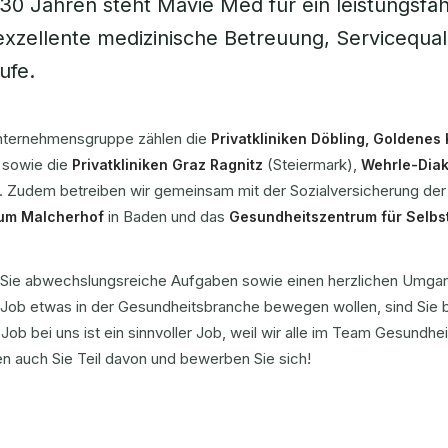
 30 Jahren steht Mavie Med für ein leistungsfä
exzellente medizinische Betreuung, Servicequal
ufe.
nternehmensgruppe zählen die
Privatkliniken Döbling, Goldenes
 sowie die
(Steiermark),
Privatkliniken Graz Ragnitz
Wehrle-Dia
l). Zudem betreiben wir gemeinsam mit der Sozialversicherung de
in Baden und das
kum Malcherhof
Gesundheitszentrum für Selbs
Sie abwechslungsreiche Aufgaben sowie einen herzlichen Umgan
 Job etwas in der Gesundheitsbranche bewegen wollen, sind Sie b
Job bei uns ist ein sinnvoller Job, weil wir alle im Team Gesundh
n auch Sie Teil davon und bewerben Sie sich!