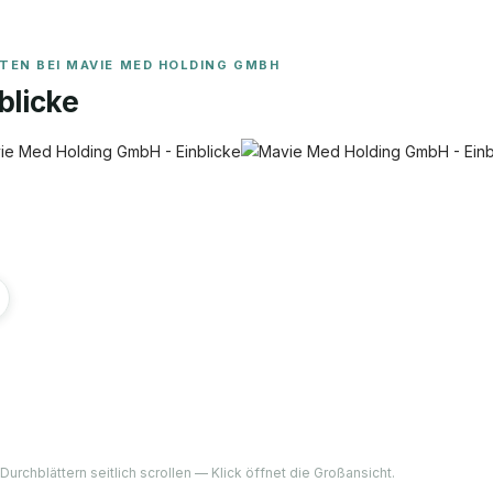
ITEN BEI
MAVIE MED HOLDING GMBH
blicke
Durchblättern seitlich scrollen — Klick öffnet die Großansicht.