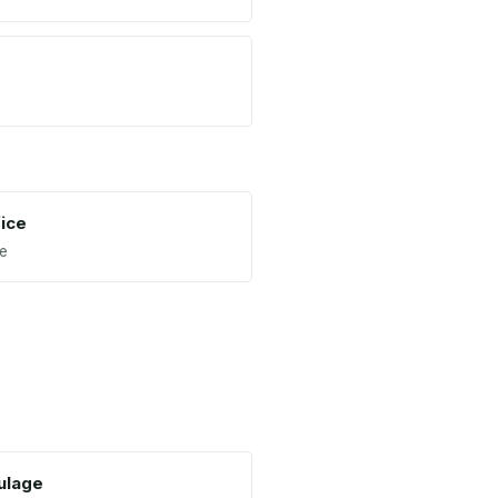
ice
e
ulage