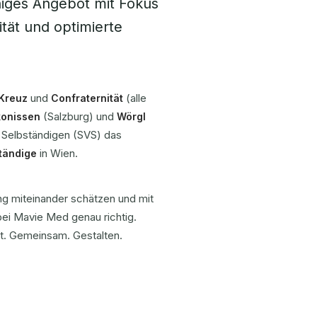
higes Angebot mit Fokus
ität und optimierte
und
(alle
 Kreuz
Confraternität
(Salzburg) und
konissen
Wörgl
r Selbständigen (SVS) das
in Wien.
tändige
g miteinander schätzen und mit
ei Mavie Med genau richtig.
eit. Gemeinsam. Gestalten.