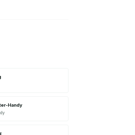
g
ter-Handy
ndy
z