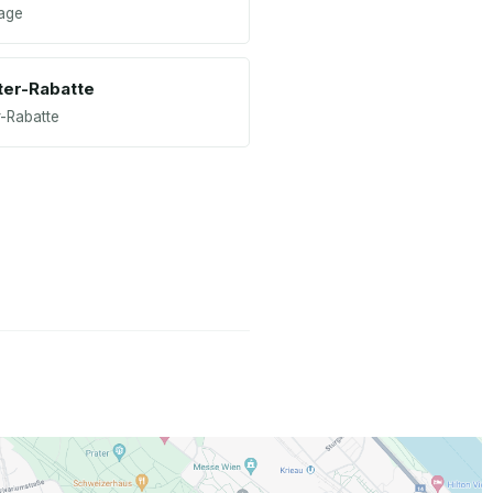
age
ter-Rabatte
r-Rabatte