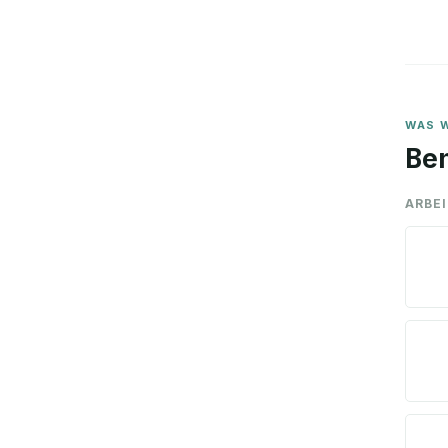
WAS W
Ben
ARBE