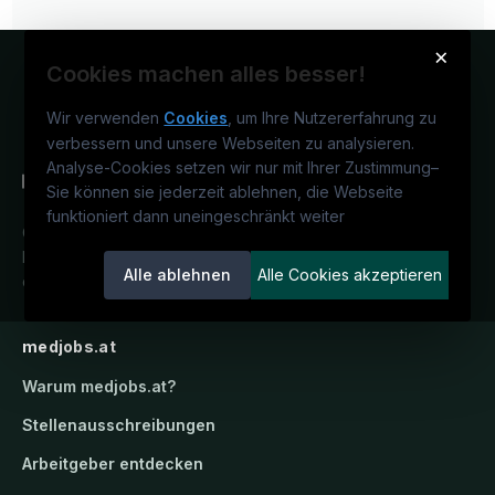
×
Cookies machen alles besser!
Wir verwenden
Cookies
, um Ihre Nutzererfahrung zu
verbessern und unsere Webseiten zu analysieren.
Analyse-Cookies setzen wir nur mit Ihrer Zustimmung
–
Sie können sie jederzeit ablehnen, die Webseite
funktioniert dann uneingeschränkt weiter
Österreichs medizinisches
Karriereportal.
Ein Service der
Alle ablehnen
Alle Cookies akzeptieren
candidatis GmbH.
medjobs.at
Warum
medjobs.at
?
Stellenausschreibungen
Arbeitgeber entdecken