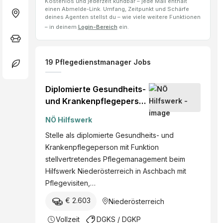
Kostenlos und jederzeit kündbar – jede Mail enthält
einen Abmelde-Link. Umfang, Zeitpunkt und Schärfe
deines Agenten stellst du – wie viele weitere Funktionen
– in deinem
Login-Bereich
ein.
19
Pflegedienstmanager
Jobs
Diplomierte Gesundheits-
und Krankenpflegeperson
mit Funktion "stv.
NÖ Hilfswerk
Pflegemanagement"
Stelle als diplomierte Gesundheits- und
(w/m/d)
Krankenpflegeperson mit Funktion
stellvertretendes Pflegemanagement beim
Hilfswerk Niederösterreich in Aschbach mit
Pflegevisiten,…
€ 2.603
Niederösterreich
Vollzeit
DGKS / DGKP