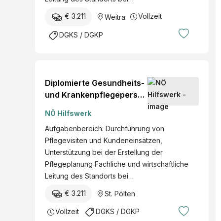
€ 3.211
Vollzeit
Weitra
DGKS / DGKP
Diplomierte Gesundheits-
und Krankenpflegeperson
mit Funktion "stv.
NÖ Hilfswerk
Pflegemanagement"
Aufgabenbereich: Durchführung von
(w/m/d)
Pflegevisiten und Kundeneinsätzen,
Unterstützung bei der Erstellung der
Pflegeplanung Fachliche und wirtschaftliche
Leitung des Standorts bei…
€ 3.211
St. Pölten
Vollzeit
DGKS / DGKP