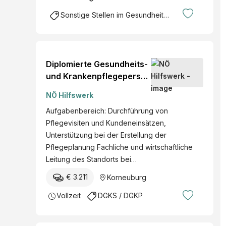
Sonstige Stellen im Gesundheitsbereich
Diplomierte Gesundheits-
und Krankenpflegeperson
mit Funktion "stv.
NÖ Hilfswerk
Pflegemanagement"
Aufgabenbereich: Durchführung von
(w/m/d)
Pflegevisiten und Kundeneinsätzen,
Unterstützung bei der Erstellung der
Pflegeplanung Fachliche und wirtschaftliche
Leitung des Standorts bei…
€ 3.211
Korneuburg
Vollzeit
DGKS / DGKP