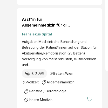
Ärzt*in für
Allgemeinmedizin für die
AGR / Remobilisation
Franziskus Spital
Aufgaben Medizinische Behandlung und
Betreuung der Patient*innen auf der Station für
Akutgeriatrie/Remobilisation (25 Betten)
Versorgung von meist robusten, multimorbiden
und…
€ 3.686
Betten
,
Wien
Vollzeit
Allgemeinmedizin
Geriatrie / Gerontologie
Innere Medizin