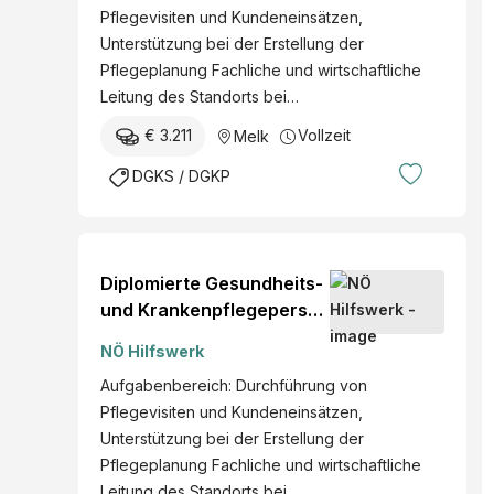
Pflegevisiten und Kundeneinsätzen,
Unterstützung bei der Erstellung der
Pflegeplanung Fachliche und wirtschaftliche
Leitung des Standorts bei…
€ 3.211
Vollzeit
Melk
DGKS / DGKP
Diplomierte Gesundheits-
und Krankenpflegeperson
mit Funktion "stv.
NÖ Hilfswerk
Pflegemanagement"
Aufgabenbereich: Durchführung von
(w/m/d)
Pflegevisiten und Kundeneinsätzen,
Unterstützung bei der Erstellung der
Pflegeplanung Fachliche und wirtschaftliche
Leitung des Standorts bei…