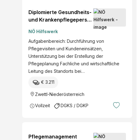
Diplomierte Gesundheits-
und Krankenpflegeperson
mit Funktion "stv.
NÖ Hilfswerk
Pflegemanagement"
Aufgabenbereich: Durchführung von
(w/m/d)
Pflegevisiten und Kundeneinsätzen,
Unterstützung bei der Erstellung der
Pflegeplanung Fachliche und wirtschaftliche
Leitung des Standorts bei…
€ 3.211
Zwettl-Niederösterreich
Vollzeit
DGKS / DGKP
Pflegemanagement