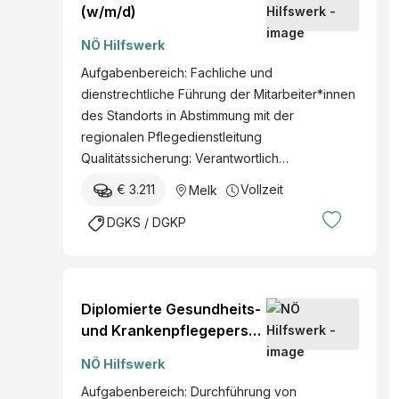
(w/m/d)
NÖ Hilfswerk
Aufgabenbereich: Fachliche und
dienstrechtliche Führung der Mitarbeiter*innen
des Standorts in Abstimmung mit der
regionalen Pflegedienstleitung
Qualitätssicherung: Verantwortlich…
€ 3.211
Vollzeit
Melk
DGKS / DGKP
Diplomierte Gesundheits-
und Krankenpflegeperson
mit Funktion "stv.
NÖ Hilfswerk
Pflegemanagement"
Aufgabenbereich: Durchführung von
(w/m/d)