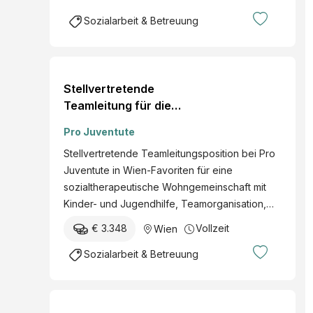
Sozialarbeit & Betreuung
Stellvertretende
Teamleitung für die
sozialtherapeutische
Pro Juventute
Wohngemeinschaft in
Stellvertretende Teamleitungsposition bei Pro
Wien 1100 (m./w./d.)
Juventute in Wien-Favoriten für eine
sozialtherapeutische Wohngemeinschaft mit
Kinder- und Jugendhilfe, Teamorganisation,…
€ 3.348
Vollzeit
Wien
Sozialarbeit & Betreuung