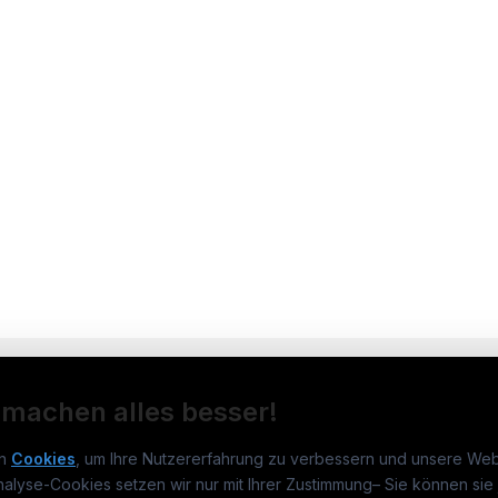
 machen alles besser!
n
Cookies
, um Ihre Nutzererfahrung zu verbessern und unsere Web
nalyse-Cookies setzen wir nur mit Ihrer Zustimmung
–
Sie können sie 