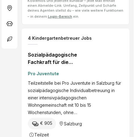
Kostenlos und jederzeit kündbar – jede Mail enthält
einen Abmelde-Link. Umfang, Zeitpunkt und Schärfe
deines Agenten stellst du – wie viele weitere Funktionen
– in deinem
Login-Bereich
ein.
4
Kindergartenbetreuer
Jobs
Sozialpädagogische
Fachkraft für die
Individualbetreuung in der
Pro Juventute
Intensivpädagogischen
Teilzeitstelle bei Pro Juventute in Salzburg für
Wohngemeinschaft
sozialpädagogische Individualbetreuung in
Eduard-Baumgartner-
einer intensivpädagogischen
Straße (m./w./d.)
Wohngemeinschaft mit 10 bis 15
Wochenstunden, ohne…
€ 905
Salzburg
Teilzeit