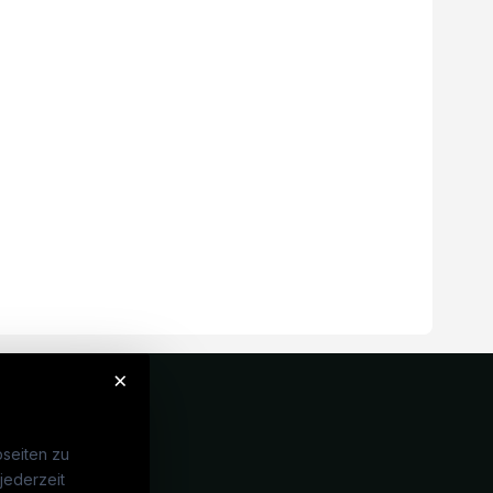
×
seiten zu
jederzeit