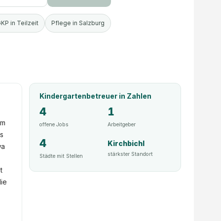
KP in Teilzeit
Pflege in Salzburg
Kindergartenbetreuer
in Zahlen
4
1
im
offene Jobs
Arbeitgeber
es
4
Kirchbichl
wa
stärkster Standort
Städte mit Stellen
t
die