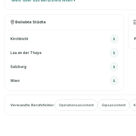
Mehr über das Berufsfeld lesen ▾
Beliebte Städte
Kirchbichl
P
1
Laa an der Thaya
1
Salzburg
1
Wien
1
Verwandte Berufsfelder:
Operationsassistent
Gipsassistent
K