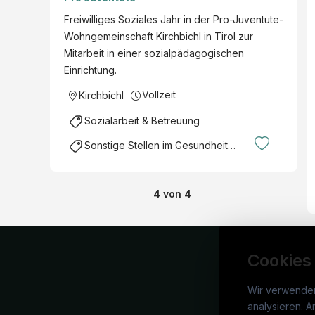
Kirchbichl (m./w./d.)
Freiwilliges Soziales Jahr in der Pro-Juventute-
Wohngemeinschaft Kirchbichl in Tirol zur
Mitarbeit in einer sozialpädagogischen
Einrichtung.
Vollzeit
Kirchbichl
Sozialarbeit & Betreuung
Sonstige Stellen im Gesundheitsbereich
4
von
4
Cookies
Wir verwende
analysieren. A