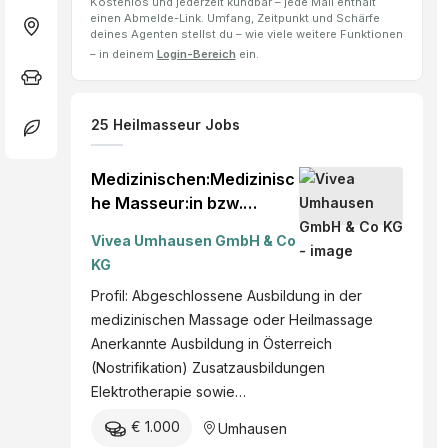
Kostenlos und jederzeit kündbar – jede Mail enthält
einen Abmelde-Link. Umfang, Zeitpunkt und Schärfe
deines Agenten stellst du – wie viele weitere Funktionen
– in deinem
Login-Bereich
ein.
25
Heilmasseur
Jobs
Medizinischen:Medizinisc
he Masseur:in bzw.
Heilmasseur:in m/w/d
Vivea Umhausen GmbH & Co
Voll- oder Teilzeit nach
KG
Absprache Umhausen im
Profil: Abgeschlossene Ausbildung in der
Ötztal Tirol mehr
medizinischen Massage oder Heilmassage
Anerkannte Ausbildung in Österreich
(Nostrifikation) Zusatzausbildungen
Elektrotherapie sowie…
€ 1.000
Umhausen