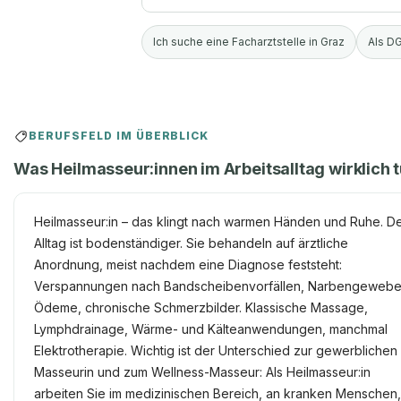
Ich suche eine Facharztstelle in Graz
Als DG
BERUFSFELD IM ÜBERBLICK
Was Heilmasseur:innen im Arbeitsalltag wirklich 
Heilmasseur:in – das klingt nach warmen Händen und Ruhe. D
Alltag ist bodenständiger. Sie behandeln auf ärztliche
Anordnung, meist nachdem eine Diagnose feststeht:
Verspannungen nach Bandscheibenvorfällen, Narbengewebe
Ödeme, chronische Schmerzbilder. Klassische Massage,
Lymphdrainage, Wärme- und Kälteanwendungen, manchmal
Elektrotherapie. Wichtig ist der Unterschied zur gewerblichen
Masseurin und zum Wellness-Masseur: Als Heilmasseur:in
arbeiten Sie im medizinischen Bereich, an kranken Menschen,