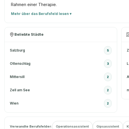
Rahmen einer Therapie.
Mehr über das Berufsfeld lesen ▾
Beliebte Städte
Salzburg
5
Ottenschlag
L
3
Mittersill
A
2
Zell am See
m
2
Wien
2
Verwandte Berufsfelder:
Operationsassistent
Gipsassistent
K