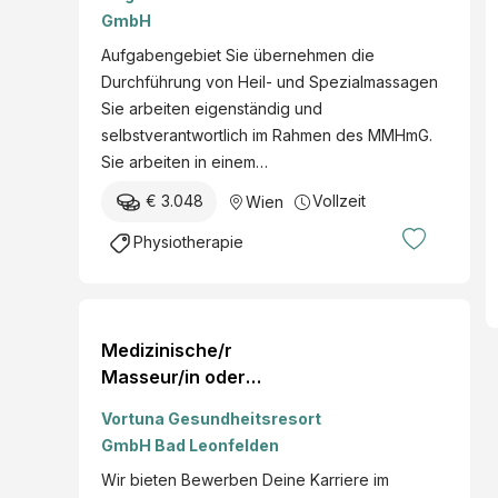
15 Wochenstunden,
GmbH
abStandort Wien-Meidling
Aufgabengebiet Sie übernehmen die
Durchführung von Heil- und Spezialmassagen
Sie arbeiten eigenständig und
selbstverantwortlich im Rahmen des MMHmG.
Sie arbeiten in einem…
€ 3.048
Vollzeit
Wien
Physiotherapie
Medizinische/r
Masseur/in oder
Heilmasseur/in
Vortuna Gesundheitsresort
GmbH Bad Leonfelden
Wir bieten Bewerben Deine Karriere im