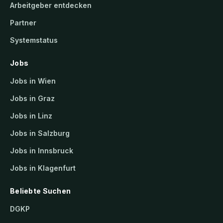
F
Arbeitgeber entdecken
o
Partner
r
Systemstatus
t
b
Jobs
i
l
Jobs in Wien
d
Jobs in Graz
u
n
Jobs in Linz
g
Jobs in Salzburg
Jobs in Innsbruck
Jobs in Klagenfurt
Beliebte Suchen
DGKP