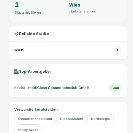
1
Wien
e
stärkster Standort
r
Städte mit Stellen
D
G
K
Beliebte Städte
P
m
Wien
1
i
t
L
Top-Arbeitgeber
u
s
haelsi - mediClass Gesundheitsclub GmbH
1
Job
t
a
u
Verwandte Berufsfelder:
f
b
Operationsassistent
Gipsassistent
Kardiologie
e
Study Nurse