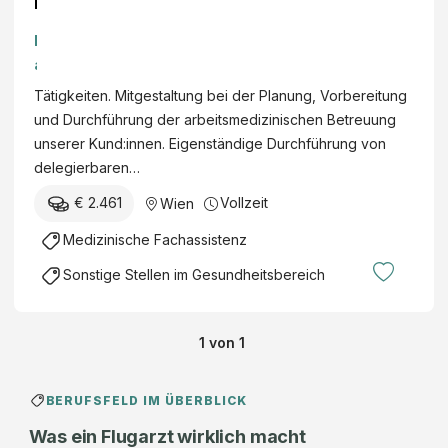
r
b
h
e
a
i
e
Tätigkeiten. Mitgestaltung bei der Planung, Vorbereitung
t
l
und Durchführung der arbeitsmedizinischen Betreuung
s
s
unserer Kund:innen. Eigenständige Durchführung von
m
i
delegierbaren…
e
-
d
€ 2.461
Vollzeit
Wien
m
i
e
Medizinische Fachassistenz
z
d
i
Sonstige Stellen im Gesundheitsbereich
i
n
C
i
l
s
1
von
1
a
c
s
h
s
BERUFSFELD IM ÜBERBLICK
e
G
F
Was ein Flugarzt wirklich macht