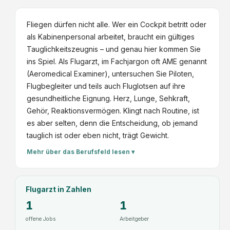
e
a
s
c
Fliegen dürfen nicht alle. Wer ein Cockpit betritt oder
u
h
als Kabinenpersonal arbeitet, braucht ein gültiges
n
a
Tauglichkeitszeugnis – und genau hier kommen Sie
d
s
ins Spiel. Als Flugarzt, im Fachjargon oft AME genannt
h
s
(Aeromedical Examiner), untersuchen Sie Piloten,
e
i
Flugbegleiter und teils auch Fluglotsen auf ihre
i
s
gesundheitliche Eignung. Herz, Lunge, Sehkraft,
t
t
Gehör, Reaktionsvermögen. Klingt nach Routine, ist
s
e
es aber selten, denn die Entscheidung, ob jemand
c
n
tauglich ist oder eben nicht, trägt Gewicht.
l
z
u
Mehr über das Berufsfeld lesen ▾
(
b
A
G
F
m
Flugarzt
in Zahlen
A
b
)
1
1
H
o
offene Jobs
Arbeitgeber
d