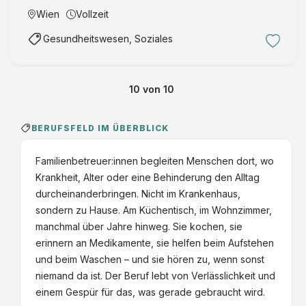
professionelle Hilfe und Pflege daheim (Pflege und
Wien
Vollzeit
Betreuung durch Diplomierte Gesundheits- und
Gesundheitswesen, Soziales
Krankenpfleger/innen, Fac …
10
von
10
BERUFSFELD IM ÜBERBLICK
Familienbetreuer:innen begleiten Menschen dort, wo
Krankheit, Alter oder eine Behinderung den Alltag
durcheinanderbringen. Nicht im Krankenhaus,
sondern zu Hause. Am Küchentisch, im Wohnzimmer,
manchmal über Jahre hinweg. Sie kochen, sie
erinnern an Medikamente, sie helfen beim Aufstehen
und beim Waschen – und sie hören zu, wenn sonst
niemand da ist. Der Beruf lebt von Verlässlichkeit und
einem Gespür für das, was gerade gebraucht wird.