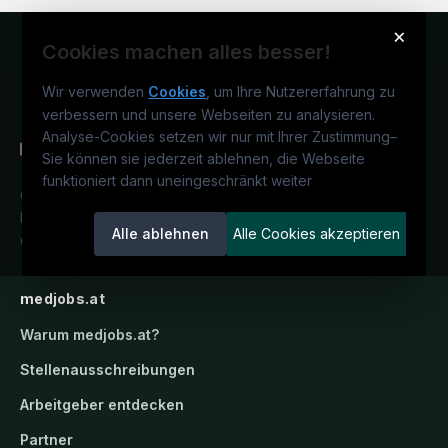
×
Cookies machen alles besser!
Wir verwenden
Cookies
, um Ihre Nutzererfahrung zu
verbessern und unsere Webseiten zu analysieren.
Analyse-Cookies setzen wir nur mit Ihrer Zustimmung
–
Sie können sie jederzeit ablehnen, die Webseite
funktioniert dann uneingeschränkt weiter
Österreichs medizinisches
Karriereportal.
Ein Service der
Alle ablehnen
Alle Cookies akzeptieren
candidatis GmbH.
medjobs.at
Warum
medjobs.at
?
Stellenausschreibungen
Arbeitgeber entdecken
Partner