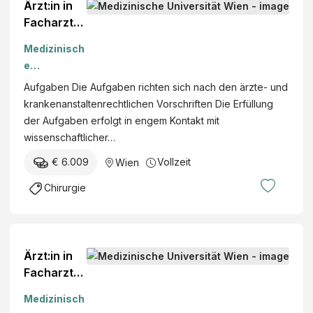
Ärzt:in in
Facharzta
usbildung
Medizinisch
im
e
Sonderfac
Universität
Aufgaben Die Aufgaben richten sich nach den ärzte- und
h
Wien
krankenanstaltenrechtlichen Vorschriften Die Erfüllung
„Allgemein
der Aufgaben erfolgt in engem Kontakt mit
- und
wissenschaftlicher…
Viszeralchi
rurgie“
€ 6.009
Vollzeit
Wien
(m/w/d)
Chirurgie
Ärzt:in in
Facharzta
usbildung
Medizinisch
im