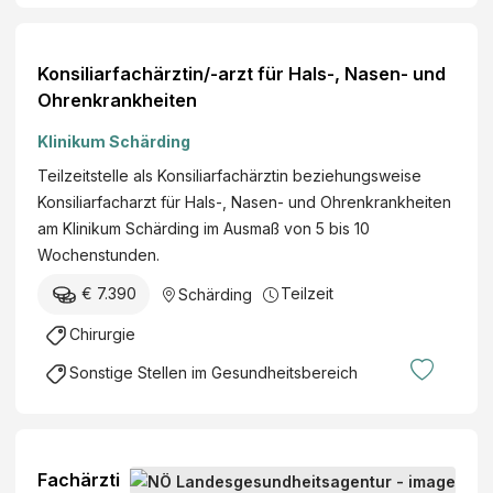
i
i
n
s
/
Konsiliarfachärztin/-arzt für Hals-, Nasen- und
e
C
Ohrenkrankheiten
n
h
b
Klinikum Schärding
i
a
r
Teilzeitstelle als Konsiliarfachärztin beziehungsweise
h
u
Konsiliarfacharzt für Hals-, Nasen- und Ohrenkrankheiten
n
r
am Klinikum Schärding im Ausmaß von 5 bis 10
e
g
Wochenstunden.
n
i
u
€ 7.390
Teilzeit
Schärding
e
n
/
Chirurgie
d
N
B
Sonstige Stellen im Gesundheitsbereich
e
e
u
r
r
g
o
b
Fachärzti
l