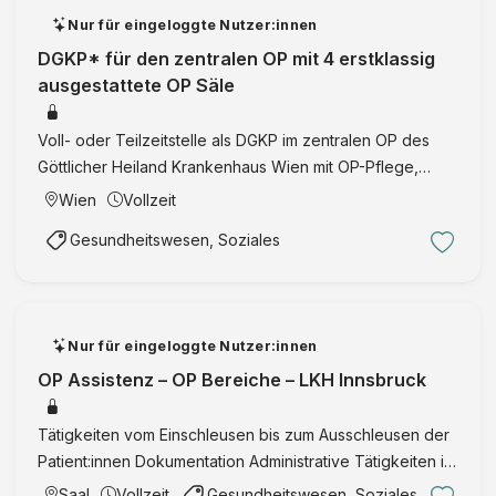
Nur für eingeloggte Nutzer:innen
DGKP* für den zentralen OP mit 4 erstklassig
ausgestattete OP Säle
Voll- oder Teilzeitstelle als DGKP im zentralen OP des
Göttlicher Heiland Krankenhaus Wien mit OP-Pflege,
Tagesablaufkoordination, Zusammenarbeit mit
Wien
Vollzeit
Bereichsleitung und interdisziplinärer Weiterentwicklung.
Gesundheitswesen, Soziales
Nur für eingeloggte Nutzer:innen
OP Assistenz – OP Bereiche – LKH Innsbruck
Tätigkeiten vom Einschleusen bis zum Ausschleusen der
Patient:innen Dokumentation Administrative Tätigkeiten im
Bestellwesen sowie Lagerung und Wartung von
Saal
Vollzeit
Gesundheitswesen, Soziales