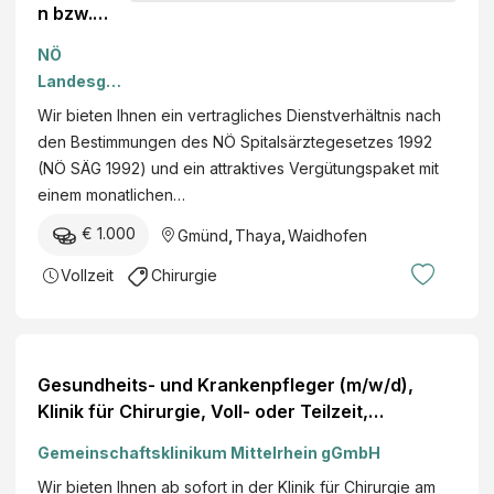
a
n bzw.
o
u
Facharzt
g
NÖ
für
i
Landesges
Chirurgie
e
undheitsag
Wir bieten Ihnen ein vertragliches Dienstverhältnis nach
(
entur
den Bestimmungen des NÖ Spitalsärztegesetzes 1992
m
(NÖ SÄG 1992) und ein attraktives Vergütungspaket mit
/
einem monatlichen…
w
/
€ 1.000
Gmünd
,
Thaya
,
Waidhofen
d
Vollzeit
Chirurgie
)
Gesundheits- und Krankenpfleger (m/w/d),
Klinik für Chirurgie, Voll- oder Teilzeit,
Paulinenstift Nastätten
Gemeinschaftsklinikum Mittelrhein gGmbH
Wir bieten Ihnen ab sofort in der Klinik für Chirurgie am