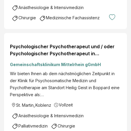
Anästhesiologie & Intensivmedizin
Chirurgie
Medizinische Fachassistenz
Psychologischer Psychotherapeut und / oder
Psychologischer Psychotherapeut in
Ausbildung (m/w/d), Psychosomatische Medizin
Gemeinschaftsklinikum Mittelrhein gGmbH
und Psychotherapie, Voll- oder Teilzeit, Heilig
Wir bieten Ihnen ab dem nächstmöglichen Zeitpunkt in
Geist Boppard
der Klinik für Psychosomatische Medizin und
Psychotherapie am Standort Heilig Geist in Boppard eine
Perspektive als:…
Vollzeit
St. Martin
,
Koblenz
Anästhesiologie & Intensivmedizin
Palliativmedizin
Chirurgie