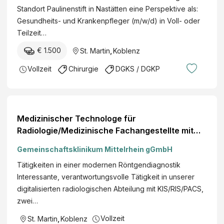
Standort Paulinenstift in Nastätten eine Perspektive als:
Gesundheits- und Krankenpfleger (m/w/d) in Voll- oder
Teilzeit…
€ 1.500
St. Martin
,
Koblenz
Vollzeit
Chirurgie
DGKS / DGKP
Medizinischer Technologe für
Radiologie/Medizinische Fachangestellte mit
Röntgenschein (m/w/d), Röntgenabteilung, Voll-
Gemeinschaftsklinikum Mittelrhein gGmbH
oder Teilzeit, St. Elisabeth Mayen
Tätigkeiten in einer modernen Röntgendiagnostik
Interessante, verantwortungsvolle Tätigkeit in unserer
digitalisierten radiologischen Abteilung mit KIS/RIS/PACS,
zwei…
Vollzeit
St. Martin
,
Koblenz