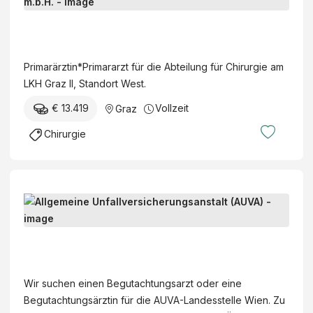
r
i
S
m
t
a
e
Primarärztin*Primararzt für die Abteilung für Chirurgie am
r
i
LKH Graz II, Standort West.
ä
e
r
€ 13.419
Vollzeit
Graz
r
z
m
Chirurgie
t
ä
i
r
n
k
*
i
B
P
s
e
r
c
g
i
A
h
u
m
l
e
t
a
l
K
Wir suchen einen Begutachtungsarzt oder eine
a
r
g
r
Begutachtungsärztin für die AUVA-Landesstelle Wien. Zu
c
a
e