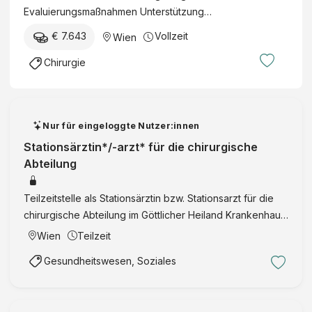
Evaluierungsmaßnahmen Unterstützung…
€ 7.643
Vollzeit
Wien
Chirurgie
Nur für eingeloggte Nutzer:innen
Stationsärztin*/-arzt* für die chirurgische
Abteilung
Teilzeitstelle als Stationsärztin bzw. Stationsarzt für die
chirurgische Abteilung im Göttlicher Heiland Krankenhaus
Wien mit Fokus auf Stationsführung, Allgemeinmedizin,
Wien
Teilzeit
Operationsvorbereitung und Patient:innenbetreuung …
Gesundheitswesen, Soziales