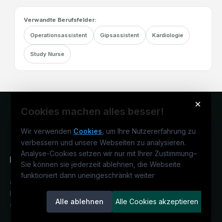
Verwandte Berufsfelder:
Operationsassistent
Gipsassistent
Kardiologie
Study Nurse
×
Cookies machen alles besser!
Wir verwenden
Cookies
, um Ihre Nutzererfahrung zu
verbessern und unsere Webseiten zu analysieren.
Analyse-Cookies setzen wir nur mit Ihrer Zustimmung
–
Sie können sie jederzeit ablehnen, die Webseite
funktioniert dann uneingeschränkt weiter
Österreichs medizinisches
Karriereportal.
Ein Service der
Alle ablehnen
Alle Cookies akzeptieren
candidatis GmbH.