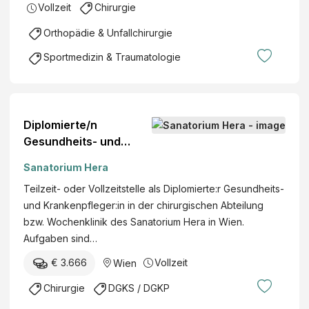
h
Vollzeit
Chirurgie
t
a
l
Orthopädie & Unfallchirurgie
r
i
z
Sportmedizin & Traumatologie
c
t
h
f
B
ü
e
r
Diplomierte/n
d
I
Gesundheits- und
i
n
Krankenpfleger/in
e
n
Sanatorium Hera
Chirurgische
n
e
Teilzeit- oder Vollzeitstelle als Diplomierte:r Gesundheits-
Abteilung/Wochenklini
s
r
und Krankenpfleger:in in der chirurgischen Abteilung
k
t
e
bzw. Wochenklinik des Sanatorium Hera in Wien.
e
M
Aufgaben sind…
t
e
e
€ 3.666
Vollzeit
Wien
d
r
i
Chirurgie
DGKS / DGKP
,
z
E