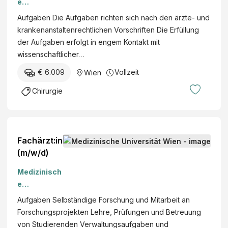
e
Sonderfac
Universität
Aufgaben Die Aufgaben richten sich nach den ärzte- und
h
Wien
krankenanstaltenrechtlichen Vorschriften Die Erfüllung
„Allgemein
der Aufgaben erfolgt in engem Kontakt mit
- und
wissenschaftlicher…
Viszeralchi
rurgie“
€ 6.009
Vollzeit
Wien
(m/w/d)
Chirurgie
Fachärzt:in
(m/w/d)
Medizinisch
e
Universität
Aufgaben Selbständige Forschung und Mitarbeit an
Wien
Forschungsprojekten Lehre, Prüfungen und Betreuung
von Studierenden Verwaltungsaufgaben und