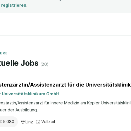
registrieren
.
IERE
uelle Jobs
(
20
)
stenzärztin/Assistenzarzt für die Universitätsklinik
r Universitätsklinikum GmbH
enzärztin/Assistenzarzt für Innere Medizin am Kepler Universitätskliniku
uer der Ausbildung.
€ 5.080
Vollzeit
Linz