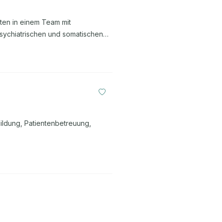
iten in einem Team mit
psychiatrischen und somatischen
 Störungen weiterzuentwickeln
gen) psychotherapeutisch tätig zu
abeninhalte: psychotherapeutische
chotherapeutischer Prozesse
 und Supervisionen ...
ildung, Patientenbetreuung,