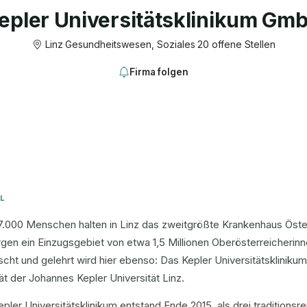
epler Universitätsklinikum Gm
Linz
·
Gesundheitswesen, Soziales
·
20 offene Stellen
Firma folgen
L
7.000 Menschen halten in Linz das zweitgrößte Krankenhaus Öste
gen ein Einzugsgebiet von etwa 1,5 Millionen Oberösterreicherin
cht und gelehrt wird hier ebenso: Das Kepler Universitätsklinikum 
ät der Johannes Kepler Universität Linz.
pler Universitätsklinikum entstand Ende 2015, als drei traditionsr