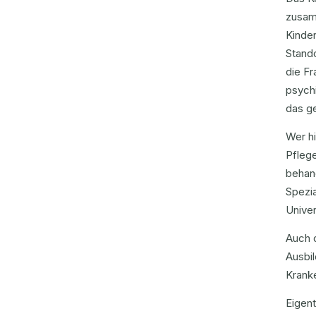
zusam
Kinder
Stand
die F
psych
das g
Wer hi
Pflege
behand
Spezi
Unive
Auch 
Ausbi
Kranke
Eigen