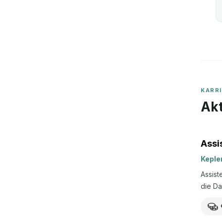
KARR
Akt
Assi
Keple
Assist
die Da