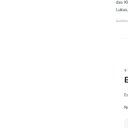
das Kl
Lukas,
Quellen
E
N