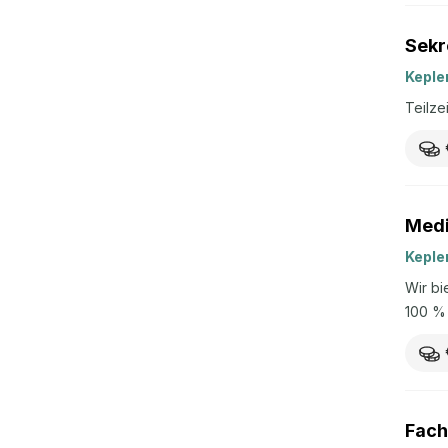
Sekr
Keple
Teilze
Medi
Keple
Wir bi
100 % 
etwaig
Ihre a
Lebens
bewe
Fach