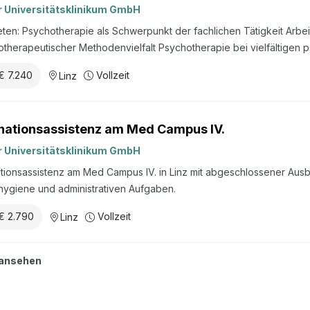
r Universitätsklinikum GmbH
eten: Psychotherapie als Schwerpunkt der fachlichen Tätigkeit Arbe
therapeutischer Methodenvielfalt Psychotherapie bei vielfältigen 
iatrischer Psychotherapie an Lehre und Forschung
€ 7.240
Vollzeit
Linz
wirken Möglichkeit Behandlungskonzepte bei schweren psychischen
hkeit in verschiedenen Kontexten (Psychiatrie; somatische Abteilun
ntwicklungsmöglichkeit der eigenen therapeutischen Identität Aufg
nationsassistenz am Med Campus IV.
ychiatrisch fachärztliche Tätigkeit Konzeption und Begleitung psy
ment bei psychiatrischen Krisen Mitwirkung bei Fallbesprechungen
r Universitätsklinikum GmbH
tionsassistenz am Med Campus IV. in Linz mit abgeschlossener Ausb
hygiene und administrativen Aufgaben.
€ 2.790
Vollzeit
Linz
 ansehen