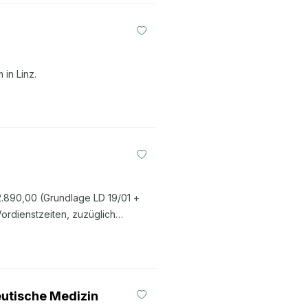
 in Linz.
2.890,00 (Grundlage LD 19/01 +
ordienstzeiten, zuzüglich
s 13.08.2026 online und fügen Sie
aden Sie bitte dazu Ihren
ten Dokumente hoch. Jetzt online
eutische Medizin