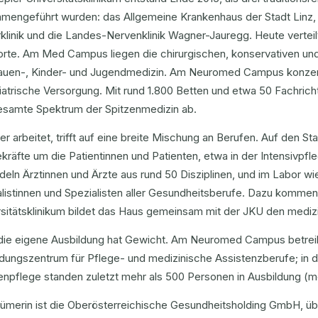
mengeführt wurden: das Allgemeine Krankenhaus der Stadt Linz,
klinik und die Landes-Nervenklinik Wagner-Jauregg. Heute verteilt
orte. Am Med Campus liegen die chirurgischen, konservativen un
rauen-, Kinder- und Jugendmedizin. Am Neuromed Campus konzentr
iatrische Versorgung. Mit rund 1.800 Betten und etwa 50 Fachri
esamte Spektrum der Spitzenmedizin ab.
er arbeitet, trifft auf eine breite Mischung an Berufen. Auf den S
kräfte um die Patientinnen und Patienten, etwa in der Intensivpfl
eln Ärztinnen und Ärzte aus rund 50 Disziplinen, und im Labor wi
alistinnen und Spezialisten aller Gesundheitsberufe. Dazu komme
rsitätsklinikum bildet das Haus gemeinsam mit der JKU den medi
die eigene Ausbildung hat Gewicht. Am Neuromed Campus betreib
ldungszentrum für Pflege- und medizinische Assistenzberufe; in 
npflege standen zuletzt mehr als 500 Personen in Ausbildung (me
tümerin ist die Oberösterreichische Gesundheitsholding GmbH, üb