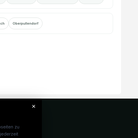
ach
Oberpullendorf
×
seiten zu
jederzeit