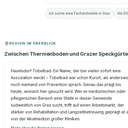
Ich suche eine Facharztstelle in Graz
Als DG
REGION IM ÜBERBLICK
Zwischen Thermenboden und Grazer Speckgürtel:
Haselsdorf Tobelbad. Ein Name, der bei vielen sofort eine
Assoziation weckt – Tobelbad war schon Kurort, als andersw
noch niemand von Prävention sprach. Genau das prägt bis
heute, wonach hier gesucht wird. Wer im medizinischen oder
pflegerischen Bereich eine Stelle in dieser Gemeinde
südwestlich von Graz sucht, trifft auf einen Arbeitsmarkt, der
stärker von Rehabilitation und Langzeitbetreuung geprägt ist a
von der Akutmedizin großer Kliniken.
Mehr über die Region lesen ▾