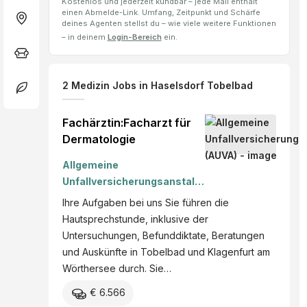
Kostenlos und jederzeit kündbar – jede Mail enthält
einen Abmelde-Link. Umfang, Zeitpunkt und Schärfe
deines Agenten stellst du – wie viele weitere Funktionen
– in deinem
Login-Bereich
ein.
2
Medizin Jobs
in Haselsdorf Tobelbad
Fachärztin:Facharzt für
Dermatologie
Allgemeine
Unfallversicherungsanstalt
(AUVA)
Ihre Aufgaben bei uns Sie führen die
Hautsprechstunde, inklusive der
Untersuchungen, Befunddiktate, Beratungen
und Auskünfte in Tobelbad und Klagenfurt am
Wörthersee durch. Sie…
€ 6.566