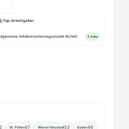
Top-Arbeitgeber
llgemeine Unfallversicherungsanstalt (AUVA)
2
Jobs
2
67
53
46
St. Pölten
Wiener Neustadt
Baden