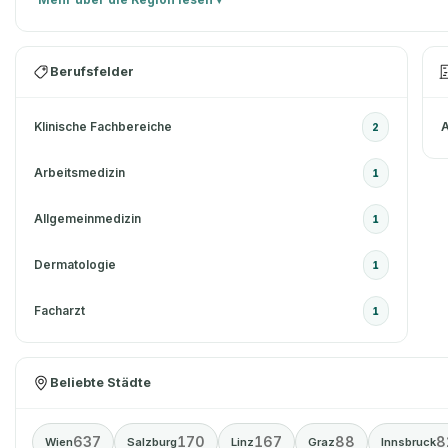
Berufsfelder
Klinische Fachbereiche
A
2
Arbeitsmedizin
1
Allgemeinmedizin
1
Dermatologie
1
Facharzt
1
Beliebte Städte
637
170
167
88
8
Wien
Salzburg
Linz
Graz
Innsbruck