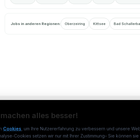
Jobs in anderen Regionen:
Oberzeiring
Kittsee
Bad Schallerb
 machen alles besser!
n
Cookies
, um Ihre Nutzererfahrung zu verbessern und unsere Web
nalyse-Cookies setzen wir nur mit Ihrer Zustimmung
–
Sie können sie 