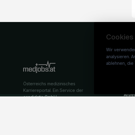
Cookies
Wir verwende
analysieren. A
medj
ablehnen, die 
War
Österreichs medizinisches
Stel
Karriereportal.
Ein Service der
Arbe
candidatis GmbH.
Part
Syst