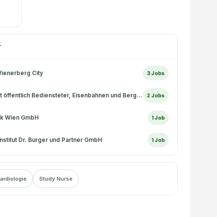
r
ienerberg City
3
Jobs
Versicherungsanstalt öffentlich Bediensteter, Eisenbahnen und Bergbau
2
Jobs
nik Wien GmbH
1
Job
nstitut Dr. Burger und Partner GmbH
1
Job
ardiologie
Study Nurse