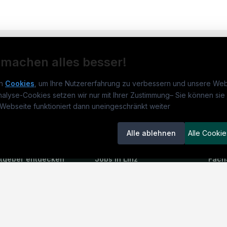
 machen alles besser!
n
Cookies
, um Ihre Nutzererfahrung zu verbessern und unsere Web
nalyse-Cookies setzen wir nur mit Ihrer Zustimmung
–
Sie können sie 
obs.at
Jobs
Beli
Webseite funktioniert dann uneingeschränkt weiter
um
medjobs.at
?
Jobs in Wien
DGK
Alle ablehnen
Alle Cookie
lenausschreibungen
Jobs in Graz
Pfle
itgeber entdecken
Jobs in Linz
Fach
ner
Jobs in Salzburg
Assi
emstatus
Jobs in Innsbruck
Phys
Jobs in Klagenfurt
Allg