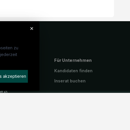
×
seiten zu
jederzeit
ebte Suchen
Für Unternehmen
P
Kandidaten finden
s akzeptieren
geassistenz
Inserat buchen
arzt
stenzarzt
iotherapeut:in
emeinmedizin