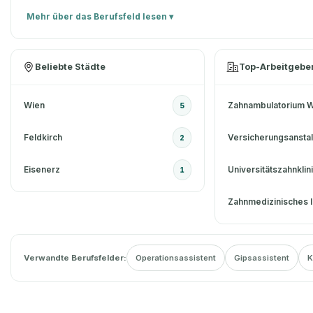
Mehr über das Berufsfeld lesen ▾
Beliebte Städte
Top-Arbeitgebe
Wien
Zahnambulatorium W
5
Feldkirch
2
Eisenerz
Universitätszahnkli
1
Zahnmedizinisches I
Verwandte Berufsfelder:
Operationsassistent
Gipsassistent
K