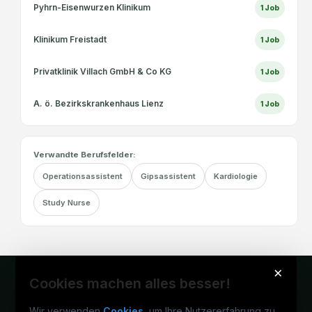
Pyhrn-Eisenwurzen Klinikum
1
Job
Klinikum Freistadt
1
Job
Privatklinik Villach GmbH & Co KG
1
Job
A. ö. Bezirkskrankenhaus Lienz
1
Job
Verwandte Berufsfelder:
Operationsassistent
Gipsassistent
Kardiologie
Study Nurse
×
Cookies machen alles besser!
Wir verwenden
Cookies
, um Ihre Nutzererfahrung zu