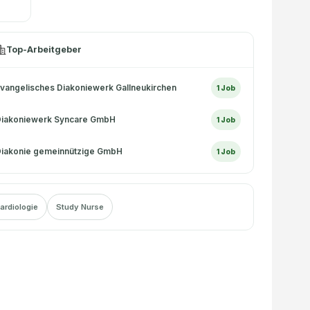
Top-Arbeitgeber
vangelisches Diakoniewerk Gallneukirchen
1
Job
Diakoniewerk Syncare GmbH
1
Job
iakonie gemeinnützige GmbH
1
Job
ardiologie
Study Nurse