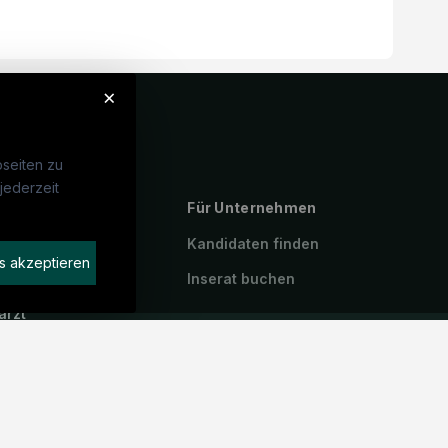
×
seiten zu
jederzeit
ebte Suchen
Für Unternehmen
P
Kandidaten finden
s akzeptieren
geassistenz
Inserat buchen
arzt
stenzarzt
iotherapeut:in
emeinmedizin