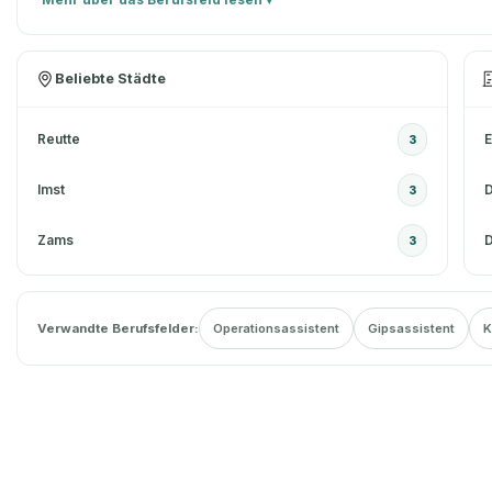
Beliebte Städte
Reutte
E
3
Imst
3
Zams
D
3
Verwandte Berufsfelder:
Operationsassistent
Gipsassistent
K