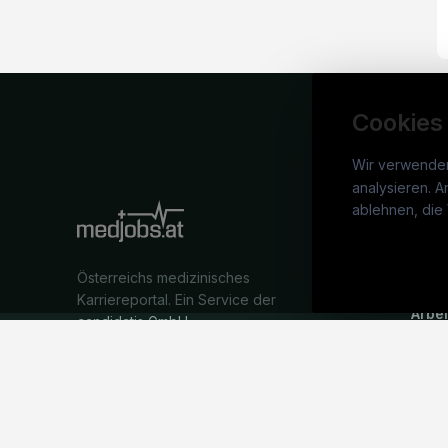
Cookies
Wir verwende
analysieren. A
medj
ablehnen, die 
War
Österreichs medizinisches
Stel
Karriereportal.
Ein Service der
Arbe
candidatis GmbH.
Part
Syst