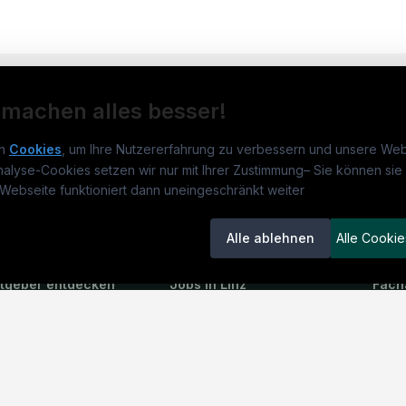
 machen alles besser!
n
Cookies
, um Ihre Nutzererfahrung zu verbessern und unsere Web
nalyse-Cookies setzen wir nur mit Ihrer Zustimmung
–
Sie können sie 
obs.at
Jobs
Beli
Webseite funktioniert dann uneingeschränkt weiter
um
medjobs.at
?
Jobs in Wien
DGK
Alle ablehnen
Alle Cookie
lenausschreibungen
Jobs in Graz
Pfle
itgeber entdecken
Jobs in Linz
Fach
ner
Jobs in Salzburg
Assi
emstatus
Jobs in Innsbruck
Phys
Jobs in Klagenfurt
Allg