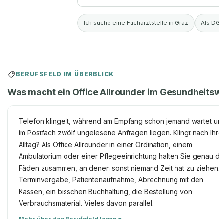
Ich suche eine Facharztstelle in Graz
Als DG
BERUFSFELD IM ÜBERBLICK
Was macht ein Office Allrounder im Gesundheits
Telefon klingelt, während am Empfang schon jemand wartet 
im Postfach zwölf ungelesene Anfragen liegen. Klingt nach Ih
Alltag? Als Office Allrounder in einer Ordination, einem
Ambulatorium oder einer Pflegeeinrichtung halten Sie genau d
Fäden zusammen, an denen sonst niemand Zeit hat zu ziehen
Terminvergabe, Patientenaufnahme, Abrechnung mit den
Kassen, ein bisschen Buchhaltung, die Bestellung von
Verbrauchsmaterial. Vieles davon parallel.
Mehr über das Berufsfeld lesen ▾