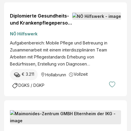
Diplomierte Gesundheits-
und Krankenpflegeperson
(w/m/d)
NÖ Hilfswerk
Aufgabenbereich: Mobile Pflege und Betreuung in
Zusammenarbeit mit einem interdisziplinären Team
Arbeiten mit Pflegestandards Erhebung von
Bedürfnissen, Erstellung von Diagnosen…
€ 3.211
Vollzeit
Hollabrunn
DGKS / DGKP
S
t
a