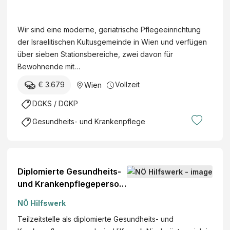
M
t
a
i
i
Wir sind eine moderne, geriatrische Pflegeeinrichtung
o
m
der Israelitischen Kultusgemeinde in Wien und verfügen
n
o
über sieben Stationsbereiche, zwei davon für
s
n
Bewohnende mit…
l
i
e
€ 3.679
Vollzeit
Wien
d
i
e
DGKS / DGKP
t
s
u
Gesundheits- und Krankenpflege
-
n
Z
g
e
(
n
m
Diplomierte Gesundheits-
t
/
und Krankenpflegeperson
r
w
(w/m/d)
u
)
NÖ Hilfswerk
m
Teilzeitstelle als diplomierte Gesundheits- und
G