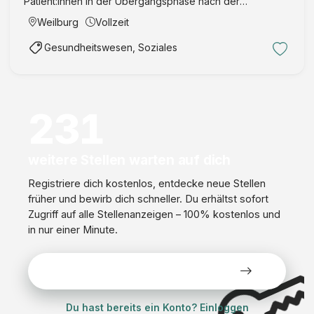
Patient:innen in der Übergangsphase nach der
Notfallversorgung Planung & Durchführung pflegerischer
Weilburg
Vollzeit
Maßnahmen, einschließlich Vitaldatenüberwachung und
Gesundheitswesen, Soziales
Unterstützung bei diagnostis …
231
weitere Stellen warten auf dich
Registriere dich kostenlos, entdecke neue Stellen
früher und bewirb dich schneller. Du erhältst sofort
Zugriff auf alle Stellenanzeigen – 100% kostenlos und
in nur einer Minute.
Alle Stellen kostenlos ansehen
Du hast bereits ein Konto? Einloggen