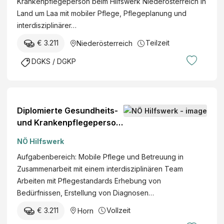
Krankenpflegeperson beim Hilfswerk Niederösterreich in
M
Land um Laa mit mobiler Pflege, Pflegeplanung und
B
interdisziplinärer…
H
E
€ 3.211
Teilzeit
Niederösterreich
l
DGKS / DGKP
t
e
r
n
Diplomierte Gesundheits-
h
und Krankenpflegeperson
e
(w/m/d)
i
NÖ Hilfswerk
m
Aufgabenbereich: Mobile Pflege und Betreuung in
d
Zusammenarbeit mit einem interdisziplinären Team
e
Arbeiten mit Pflegestandards Erhebung von
r
Bedürfnissen, Erstellung von Diagnosen…
I
K
€ 3.211
Vollzeit
Horn
G