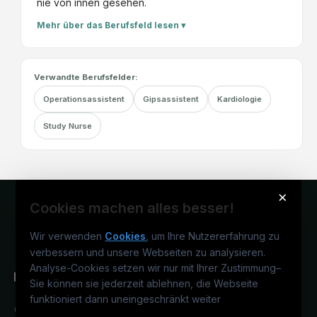
nie von innen gesehen.
Mehr über das Berufsfeld lesen ▾
Verwandte Berufsfelder:
Operationsassistent
Gipsassistent
Kardiologie
Study Nurse
×
Cookies machen alles besser!
Wir verwenden
Cookies
, um Ihre Nutzererfahrung zu
verbessern und unsere Webseiten zu analysieren.
Analyse-Cookies setzen wir nur mit Ihrer Zustimmung
–
Sie können sie jederzeit ablehnen, die Webseite
funktioniert dann uneingeschränkt weiter
Österreichs medizinisches