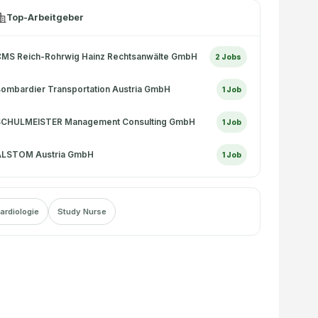
Top-Arbeitgeber
MS Reich-Rohrwig Hainz Rechtsanwälte GmbH
2
Jobs
ombardier Transportation Austria GmbH
1
Job
SCHULMEISTER Management Consulting GmbH
1
Job
ALSTOM Austria GmbH
1
Job
ardiologie
Study Nurse