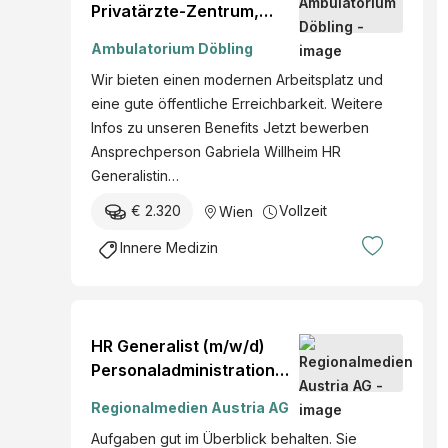
Privatärzte-Zentrum,
Innere Medizin (m/w/d)
Ambulatorium Döbling
Wir bieten einen modernen Arbeitsplatz und
eine gute öffentliche Erreichbarkeit. Weitere
Infos zu unseren Benefits Jetzt bewerben
Ansprechperson Gabriela Willheim HR
Generalistin…
€ 2.320
Vollzeit
Wien
Innere Medizin
HR Generalist (m/w/d)
Personaladministration
Wien
Regionalmedien Austria AG
Aufgaben gut im Überblick behalten. Sie