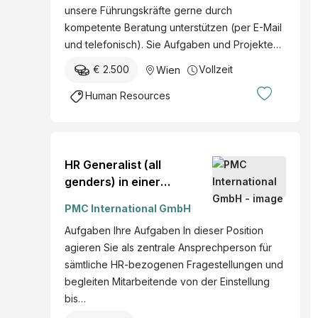
unsere Führungskräfte gerne durch
kompetente Beratung unterstützen (per E-Mail
und telefonisch). Sie Aufgaben und Projekte…
€ 2.500
Vollzeit
Wien
Human Resources
HR Generalist (all
genders) in einer
internationalen
PMC International GmbH
Unternehmensgruppe
Aufgaben Ihre Aufgaben In dieser Position
Niederösterreich Mehr
agieren Sie als zentrale Ansprechperson für
erfahren » südlich von
sämtliche HR-bezogenen Fragestellungen und
Wien 20260283
begleiten Mitarbeitende von der Einstellung
bis…