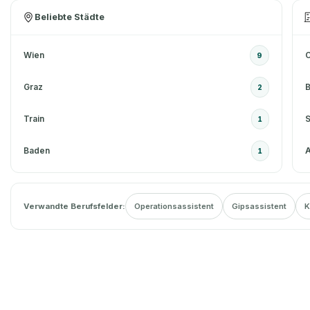
Beliebte Städte
Wien
C
9
Graz
B
2
Train
1
Baden
1
Verwandte Berufsfelder:
Operationsassistent
Gipsassistent
K