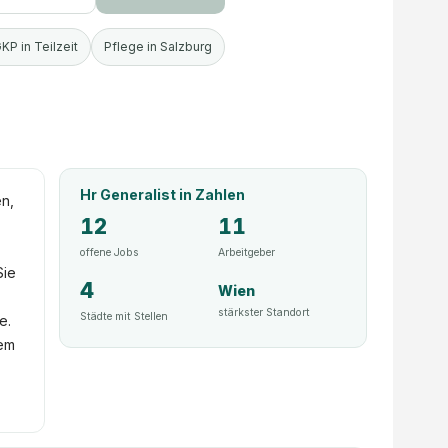
KP in Teilzeit
Pflege in Salzburg
Hr Generalist
in Zahlen
en,
12
11
offene Jobs
Arbeitgeber
Sie
4
Wien
stärkster Standort
Städte mit Stellen
e.
nem