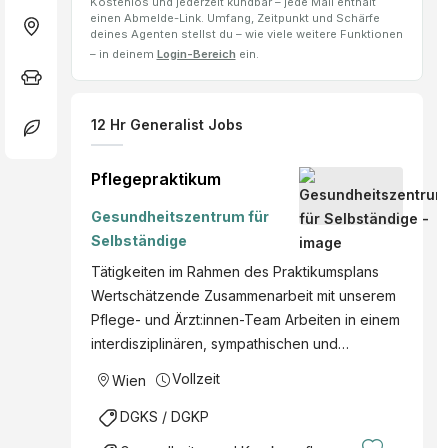
Kostenlos und jederzeit kündbar – jede Mail enthält
einen Abmelde-Link. Umfang, Zeitpunkt und Schärfe
deines Agenten stellst du – wie viele weitere Funktionen
– in deinem
Login-Bereich
ein.
12
Hr Generalist
Jobs
Pflegepraktikum
Gesundheitszentrum für
Selbständige
Tätigkeiten im Rahmen des Praktikumsplans
Wertschätzende Zusammenarbeit mit unserem
Pflege- und Ärzt:innen-Team Arbeiten in einem
interdisziplinären, sympathischen und…
Vollzeit
Wien
DGKS / DGKP