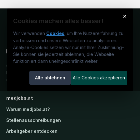
×
Cookies machen alles besser!
Wir verwenden
Cookies
, um Ihre Nutzererfahrung zu
verbessern und unsere Webseiten zu analysieren.
Analyse-Cookies setzen wir nur mit Ihrer Zustimmung
–
Sie können sie jederzeit ablehnen, die Webseite
funktioniert dann uneingeschränkt weiter
Österreichs medizinisches
Karriereportal.
Ein Service der
Alle ablehnen
Alle Cookies akzeptieren
candidatis GmbH.
medjobs.at
Warum
medjobs.at
?
Stellenausschreibungen
Arbeitgeber entdecken