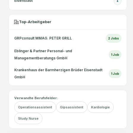
Eisenstadt
1
Top-Arbeitgeber
GRPconsult MMAG. PETER GRILL
2
Jobs
Eblinger & Partner Personal- und
1
Job
Managementberatungs GmbH
Krankenhaus der Barmherzigen Brüder Eisenstadt
1
Job
GmbH
Verwandte Berufsfelder:
Operationsassistent
Gipsassistent
Kardiologie
Study Nurse