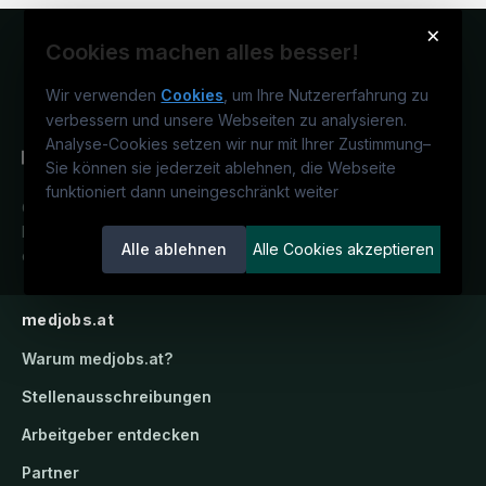
×
Cookies machen alles besser!
Wir verwenden
Cookies
, um Ihre Nutzererfahrung zu
verbessern und unsere Webseiten zu analysieren.
Analyse-Cookies setzen wir nur mit Ihrer Zustimmung
–
Sie können sie jederzeit ablehnen, die Webseite
funktioniert dann uneingeschränkt weiter
Österreichs medizinisches
Karriereportal.
Ein Service der
Alle ablehnen
Alle Cookies akzeptieren
candidatis GmbH.
medjobs.at
Warum
medjobs.at
?
Stellenausschreibungen
Arbeitgeber entdecken
Partner