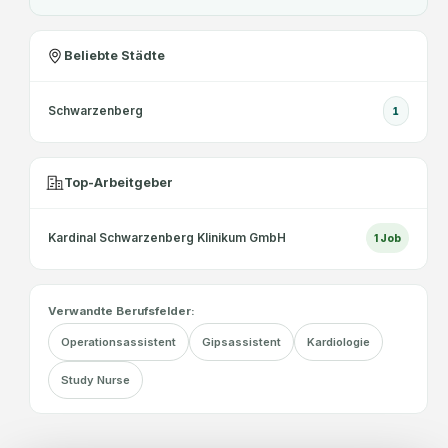
u
m
Beliebte Städte
at
ol
Schwarzenberg
o
1
gi
e
Top-Arbeitgeber
Kardinal Schwarzenberg Klinikum GmbH
1
Job
Verwandte Berufsfelder:
Operationsassistent
Gipsassistent
Kardiologie
Study Nurse