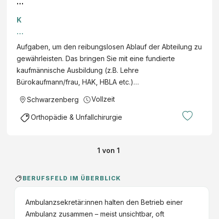
m
b
K
ul
ar
a
di
Aufgaben, um den reibungslosen Ablauf der Abteilung zu
n
na
gewährleisten. Das bringen Sie mit eine fundierte
zs
l
kaufmännische Ausbildung (z.B. Lehre
e
S
Bürokaufmann/frau, HAK, HBLA etc.)…
kr
ch
et
Vollzeit
Schwarzenberg
w
är
ar
Orthopädie & Unfallchirurgie
/i
ze
n
nb
(
er
1
von
1
m
g
/
Kli
w
BERUFSFELD IM ÜBERBLICK
ni
/d
ku
)
Ambulanzsekretär:innen halten den Betrieb einer
m
fü
Ambulanz zusammen – meist unsichtbar, oft