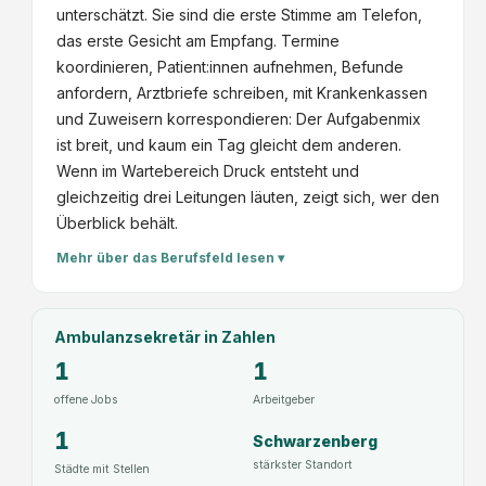
G
r
unterschätzt. Sie sind die erste Stimme am Telefon,
m
di
das erste Gesicht am Empfang. Termine
b
e
koordinieren, Patient:innen aufnehmen, Befunde
H
U
anfordern, Arztbriefe schreiben, mit Krankenkassen
nf
und Zuweisern korrespondieren: Der Aufgabenmix
all
ist breit, und kaum ein Tag gleicht dem anderen.
c
Wenn im Wartebereich Druck entsteht und
hi
gleichzeitig drei Leitungen läuten, zeigt sich, wer den
ru
Überblick behält.
rg
Mehr über das Berufsfeld lesen ▾
ie
u
n
Ambulanzsekretär
in Zahlen
d
1
1
S
p
offene Jobs
Arbeitgeber
or
1
Schwarzenberg
tt
stärkster Standort
Städte mit Stellen
ra