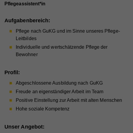
Facharzt
Assistenzarzt
Physiotherapeut:in
Allgemeinmedizin
Für Unternehmen
Kandidaten finden
Inserat buchen
©
medjobs.at
2026
Impressum
AGB
Datenschutz
Cookie-Einstellungen