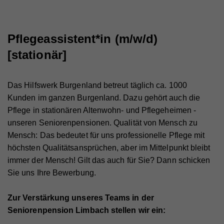
Arbeitgeber entdecken
Partner
Systemstatus
Jobs
Jobs in Wien
Jobs in Graz
Jobs in Linz
Jobs in Salzburg
Jobs in Innsbruck
Jobs in Klagenfurt
Beliebte Suchen
DGKP
Pflegeassistenz