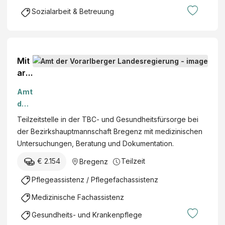
Sozialarbeit & Betreuung
Mit
arb
eite
Amt
rin
der
ode
Vor
Teilzeitstelle in der TBC- und Gesundheitsfürsorge bei
r
arlb
der Bezirkshauptmannschaft Bregenz mit medizinischen
Mit
erg
Untersuchungen, Beratung und Dokumentation.
arb
er
eite
€ 2.154
Teilzeit
Bregenz
Lan
r
des
Pflegeassistenz / Pflegefachassistenz
für
regi
die
Medizinische Fachassistenz
eru
TB
ng
Gesundheits- und Krankenpflege
C-