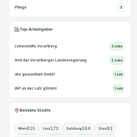
Pflege
3
Top-Arbeitgeber
Lebenshilfe Vorarlberg
3
Jobs
Amt der Vorarlberger Landesregierung
2
Jobs
aks gesundheit GmbH
1
Job
IAP an der Lutz gGmbH
1
Job
Beliebte Städte
615
173
164
83
Wien
Linz
Salzburg
Graz