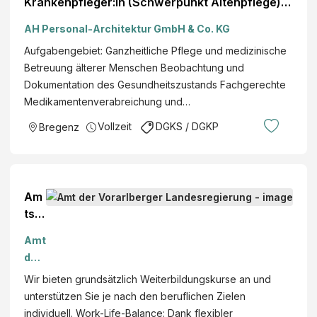
Krankenpfleger:in (Schwerpunkt Altenpflege)
Arbeitsort: Bregenz Referenznummer: #1181
AH Personal-Architektur GmbH & Co. KG
Aufgabengebiet: Ganzheitliche Pflege und medizinische
Betreuung älterer Menschen Beobachtung und
Dokumentation des Gesundheitszustands Fachgerechte
Medikamentenverabreichung und…
Vollzeit
DGKS / DGKP
Bregenz
Am
tsä
rzti
Amt
n
der
ode
Vor
Wir bieten grundsätzlich Weiterbildungskurse an und
r
arlb
unterstützen Sie je nach den beruflichen Zielen
Am
erg
individuell. Work-Life-Balance: Dank flexibler
tsa