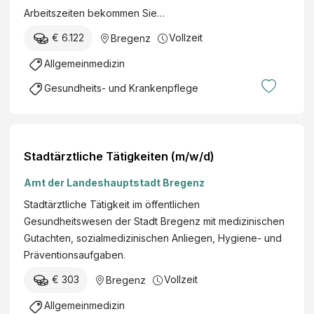
er
Arbeitszeiten bekommen Sie…
rzt
Lan
€ 6.122
Vollzeit
Bregenz
des
regi
Allgemeinmedizin
eru
Gesundheits- und Krankenpflege
ng
Stadtärztliche Tätigkeiten (m/w/d)
Amt der Landeshauptstadt Bregenz
Stadtärztliche Tätigkeit im öffentlichen
Gesundheitswesen der Stadt Bregenz mit medizinischen
Gutachten, sozialmedizinischen Anliegen, Hygiene- und
Präventionsaufgaben.
€ 303
Vollzeit
Bregenz
Allgemeinmedizin