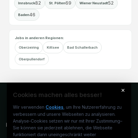
82
69
52
Innsbruck
St. Pölten
Wiener Neustadt
46
Baden
Jobs in anderen Regionen:
Oberzeiring
Kittsee
Bad Schallerbach
Oberpullendorf
×
Cookies machen alles besser!
Wir verwenden
Cookies
, um Ihre Nutzererfahrung zu
verbessern und unsere Webseiten zu analysieren.
Analyse-Cookies setzen wir nur mit Ihrer Zustimmung
–
Sie können sie jederzeit ablehnen, die Webseite
funktioniert dann uneingeschränkt weiter