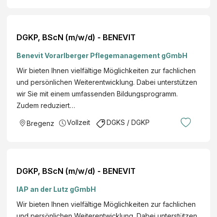
und
Ges
und
DGKP, BScN (m/w/d) - BENEVIT
heit
sfü
Benevit Vorarlberger Pflegemanagement gGmbH
rso
Wir bieten Ihnen vielfältige Möglichkeiten zur fachlichen
rge
und persönlichen Weiterentwicklung. Dabei unterstützen
wir Sie mit einem umfassenden Bildungsprogramm.
Zudem reduziert…
Vollzeit
DGKS / DGKP
Bregenz
DGKP, BScN (m/w/d) - BENEVIT
IAP an der Lutz gGmbH
Wir bieten Ihnen vielfältige Möglichkeiten zur fachlichen
und persönlichen Weiterentwicklung. Dabei unterstützen