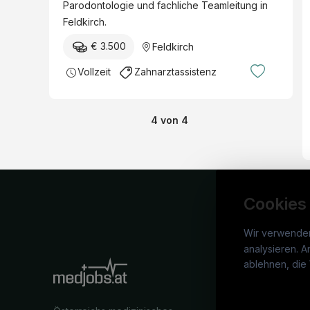
Parodontologie und fachliche Teamleitung in
Feldkirch.
€ 3.500
Feldkirch
Vollzeit
Zahnarztassistenz
4
von
4
Cookies
Wir verwende
analysieren. A
medj
ablehnen, die 
War