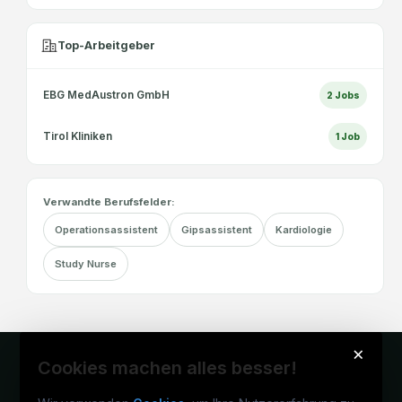
Top-Arbeitgeber
EBG MedAustron GmbH
2
Jobs
Tirol Kliniken
1
Job
Verwandte Berufsfelder:
Operationsassistent
Gipsassistent
Kardiologie
Study Nurse
×
Cookies machen alles besser!