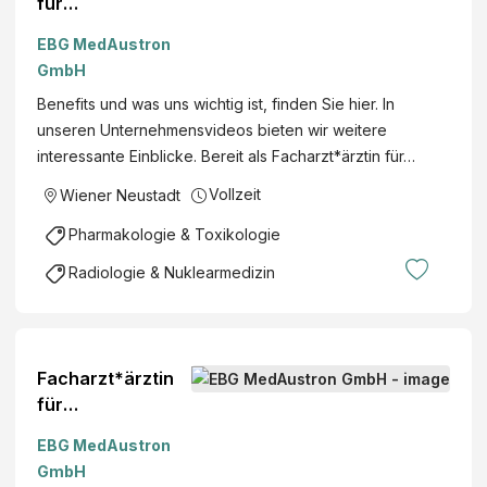
für
Strahlentherapie-
EBG MedAustron
Radioonkologie
GmbH
(w/m/x) Wiener
Benefits und was uns wichtig ist, finden Sie hier. In
Neustadt |
unseren Unternehmensvideos bieten wir weitere
Vollzeit
interessante Einblicke. Bereit als Facharzt*ärztin für…
Vollzeit
Wiener Neustadt
Pharmakologie & Toxikologie
Radiologie & Nuklearmedizin
Facharzt*ärztin
für
Strahlentherapie-
EBG MedAustron
Radioonkologie
GmbH
(w/m/x) Wiener