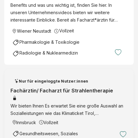
Benefits und was uns wichtig ist, finden Sie hier. In
Neustadt |
unseren Unternehmensvideos bieten wir weitere
Vollzeit
interessante Einblicke. Bereit als Facharzt*ärztin für…
Vollzeit
Wiener Neustadt
Pharmakologie & Toxikologie
Radiologie & Nuklearmedizin
Nur für eingeloggte Nutzer:innen
Fachärztin/ Facharzt für Strahlentherapie
Wir bieten Ihnen Es erwartet Sie eine große Auswahl an
Sozialleistungen wie das Klimaticket Tirol,
Gemeinschaftstage, Pensionskasse und viele mehr:
Innsbruck
Vollzeit
Mobilität Familie/Kinder (Weiter-)bildung Arbeitszeit
Gesundheitswesen, Soziales
Gesundheit Wohnen …