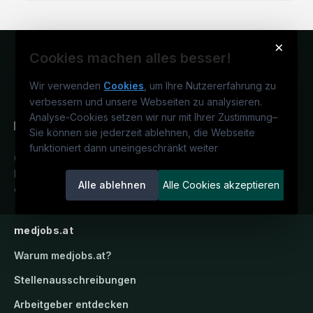
×
Cookies machen alles besser!
Wir verwenden
Cookies
, um Ihre Nutzererfahrung zu
verbessern und unsere Webseiten zu analysieren.
Analyse-Cookies setzen wir nur mit Ihrer Zustimmung
–
Sie können sie jederzeit ablehnen, die Webseite
funktioniert dann uneingeschränkt weiter
Österreichs medizinisches
Karriereportal.
Ein Service der
Alle ablehnen
Alle Cookies akzeptieren
candidatis GmbH.
medjobs.at
Warum
medjobs.at
?
Stellenausschreibungen
Arbeitgeber entdecken