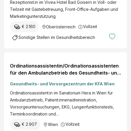
Goisern
Rezeptionist:in im Vivea Hotel Bad Goisern in Voll- oder
GmbH &
Teilzeit mit Gästebetreuung, Front-Office-Aufgaben und
Co KG
Marketingunterstützung.
€ 2.160
Vollzeit
Oberösterreich
Sonstige Stellen im Gesundheitsbereich
Ordinationsassistentin/Ordinationsassistenten
für den Ambulanzbetrieb des Gesundheits- und
Vorsorgezentrum
Gesundheits- und Vorsorgezentrum der KFA Wien
Ordinationsassistent:in im Sanatorium Hera in Wien für
Ambulanzbetrieb, Patient:innenadministration,
Vorsorgeuntersuchungen, EKG, Lungenfunktionstests,
Terminkoordination und…
€ 2.907
Vollzeit
Wien