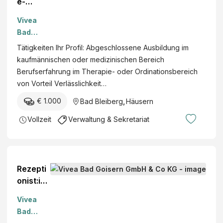
e-
Rezepti
Vivea
onist:in
Bad
m/w/d
Bleiberg
Tätigkeiten Ihr Profil: Abgeschlossene Ausbildung im
Vollzeit
GmbH &
kaufmännischen oder medizinischen Bereich
nach
Co KG
Berufserfahrung im Therapie- oder Ordinationsbereich
Abspra
von Vorteil Verlässlichkeit…
che
Bad
€ 1.000
Bad Bleiberg
,
Häusern
Bleiber
Vollzeit
Verwaltung & Sekretariat
g
Kärnten
mehr
Rezepti
onist:in
m/w/d
Vivea
Bad