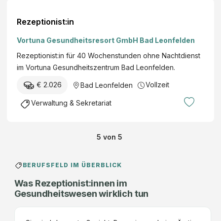
Rezeptionist:in
Vortuna Gesundheitsresort GmbH Bad Leonfelden
Rezeptionist:in für 40 Wochenstunden ohne Nachtdienst
im Vortuna Gesundheitszentrum Bad Leonfelden.
€ 2.026
Vollzeit
Bad Leonfelden
Verwaltung & Sekretariat
5
von
5
BERUFSFELD IM ÜBERBLICK
Was Rezeptionist:innen im
Gesundheitswesen wirklich tun