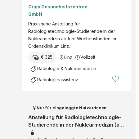
Studierende in der
Origo Gesundheitszentren
Nuklearmedizin (ab
GmbH
5h/Woche)
Praxisnahe Anstellung für
Radiologietechnologie-Studierende in der
Nuklearmedizin ab fünf Wochenstunden im
Ordensklinikum Linz.
€ 325
Vollzeit
Linz
Radiologie & Nuklearmedizin
Radiologieassistenz
Nur für eingeloggte Nutzer:innen
Anstellung für Radiologietechnologie-
Studierende in der Nuklearmedizin (ab
5h/Woche)