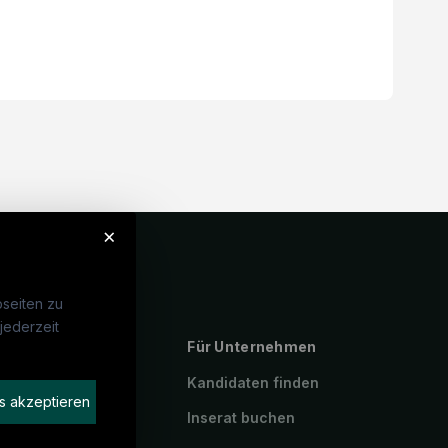
×
seiten zu
jederzeit
ebte Suchen
Für Unternehmen
P
Kandidaten finden
s akzeptieren
geassistenz
Inserat buchen