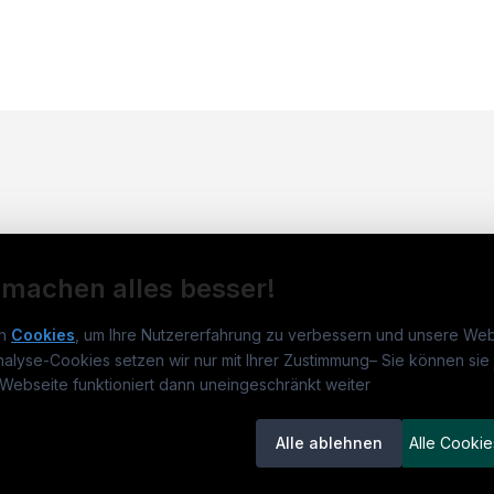
 machen alles besser!
n
Cookies
, um Ihre Nutzererfahrung zu verbessern und unsere Web
nalyse-Cookies setzen wir nur mit Ihrer Zustimmung
–
Sie können sie 
obs.at
Jobs
Beli
Webseite funktioniert dann uneingeschränkt weiter
um
medjobs.at
?
Jobs in Wien
DGK
Alle ablehnen
Alle Cookie
lenausschreibungen
Jobs in Graz
Pfle