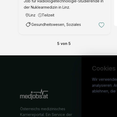
Job für Radiologietechnologie-Studierende in
der Nuklearmedizin in Linz.
Linz
Teilzeit
Gesundheitswesen, Soziales
5
von
5
Cookies
Wir verwende
analysieren. A
medj
ablehnen, die 
War
Österreichs medizinisches
Stel
Karriereportal.
Ein Service der