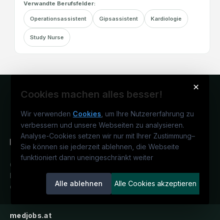
Verwandte Berufsfelder:
Operationsassistent
Gipsassistent
Kardiologie
Study Nurse
×
Cookies machen alles besser!
Wir verwenden
Cookies
, um Ihre Nutzererfahrung zu
verbessern und unsere Webseiten zu analysieren.
Analyse-Cookies setzen wir nur mit Ihrer Zustimmung
–
Sie können sie jederzeit ablehnen, die Webseite
funktioniert dann uneingeschränkt weiter
Österreichs medizinisches
Karriereportal.
Ein Service der
Alle ablehnen
Alle Cookies akzeptieren
candidatis GmbH.
medjobs.at