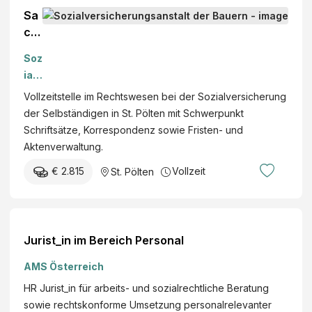
n
/
g
Sa
d
x
ch
e
)
be
s
i
Soz
arb
r
n
ialv
eit
e
d
ers
Vollzeitstelle im Rechtswesen bei der Sozialversicherung
er:i
g
e
ich
der Selbständigen in St. Pölten mit Schwerpunkt
n
i
r
eru
Schriftsätze, Korrespondenz sowie Fristen- und
im
e
S
ngs
Aktenverwaltung.
Re
r
a
ans
cht
u
€ 2.815
Vollzeit
St. Pölten
l
talt
sw
n
z
der
es
g
b
Ba
en
u
uer
(m/
Jurist_in im Bereich Personal
r
n
w/
g
d)
AMS Österreich
e
HR Jurist_in für arbeits- und sozialrechtliche Beratung
r
sowie rechtskonforme Umsetzung personalrelevanter
L