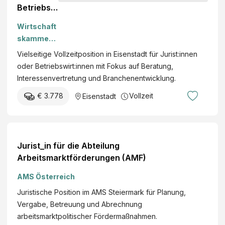
Betriebsw
irt:in
Wirtschaft
(m/w/d)
skammer
Burgenlan
Vielseitige Vollzeitposition in Eisenstadt für Jurist:innen
d
oder Betriebswirt:innen mit Fokus auf Beratung,
Interessenvertretung und Branchenentwicklung.
€ 3.778
Vollzeit
Eisenstadt
Jurist_in für die Abteilung
Arbeitsmarktförderungen (AMF)
AMS Österreich
Juristische Position im AMS Steiermark für Planung,
Vergabe, Betreuung und Abrechnung
arbeitsmarktpolitischer Fördermaßnahmen.