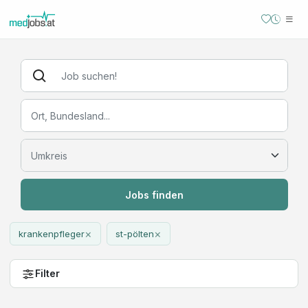
Jobs finden
×
×
krankenpfleger
st-pölten
Filter