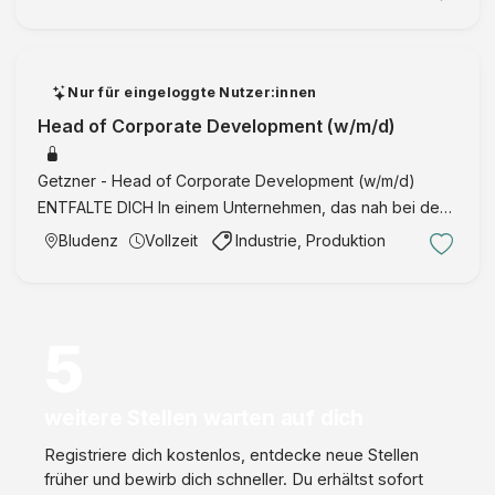
die den Zusammenhalt stärken Für diese Position gilt ein
Monatsbrutt …
Nur für eingeloggte Nutzer:innen
Head of Corporate Development (w/m/d)
Getzner - Head of Corporate Development (w/m/d)
ENTFALTE DICH In einem Unternehmen, das nah bei den
Menschen ist: bestens erreichbar, sozial engagiert und
Bludenz
Vollzeit
Industrie, Produktion
familienfreundlich Head of Corporate Development
(w/m/d) DAS ERWA …
5
weitere Stellen warten auf dich
Registriere dich kostenlos, entdecke neue Stellen
früher und bewirb dich schneller. Du erhältst sofort