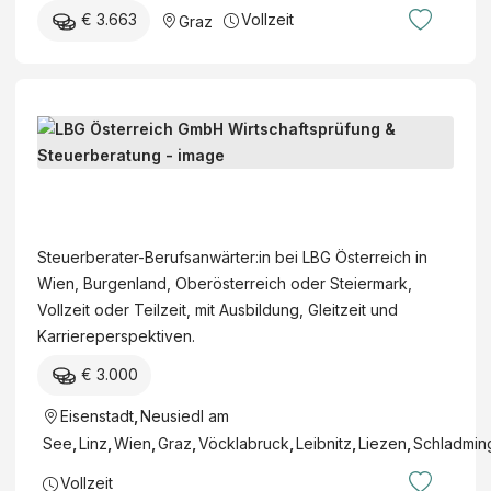
€ 3.663
Vollzeit
Graz
S
t
e
L
u
B
e
G
Steuerberater-Berufsanwärter:in bei LBG Österreich in
r
Ö
Wien, Burgenland, Oberösterreich oder Steiermark,
b
s
Vollzeit oder Teilzeit, mit Ausbildung, Gleitzeit und
e
t
Karriereperspektiven.
r
e
a
€ 3.000
r
t
r
Eisenstadt
,
Neusiedl am
e
e
r
See
,
Linz
,
Wien
,
Graz
,
Vöcklabruck
,
Leibnitz
,
Liezen
,
Schladmin
i
-
Vollzeit
c