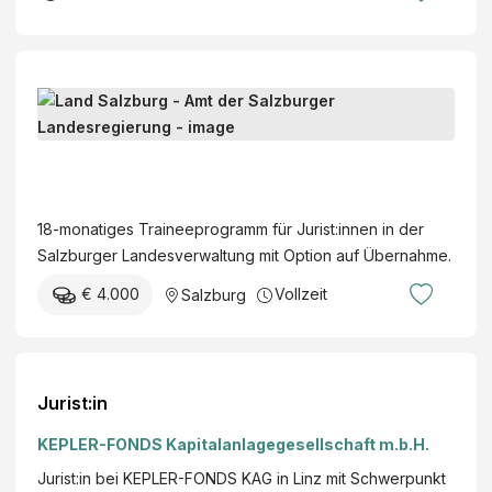
B
h
e
G
r
m
u
T
b
f
r
H
s
a
W
a
L
i
i
n
a
n
r
w
n
18-monatiges Traineeprogramm für Jurist:innen in der
e
t
ä
d
Salzburger Landesverwaltung mit Option auf Übernahme.
e
s
r
S
p
c
€ 4.000
Vollzeit
t
Salzburg
a
r
h
e
l
o
a
r
z
g
f
:
b
r
t
i
Jurist:in
u
a
s
n
r
m
p
KEPLER-FONDS Kapitalanlagegesellschaft m.b.H.
g
m
r
Jurist:in bei KEPLER-FONDS KAG in Linz mit Schwerpunkt
-