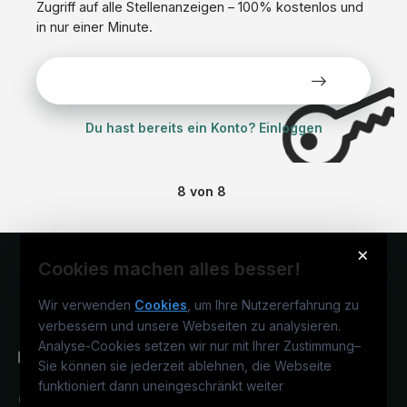
Zugriff auf alle Stellenanzeigen – 100% kostenlos und
in nur einer Minute.
Alle Stellen kostenlos ansehen
Du hast bereits ein Konto? Einloggen
8
von
8
×
Cookies machen alles besser!
Wir verwenden
Cookies
, um Ihre Nutzererfahrung zu
verbessern und unsere Webseiten zu analysieren.
Analyse-Cookies setzen wir nur mit Ihrer Zustimmung
–
Sie können sie jederzeit ablehnen, die Webseite
funktioniert dann uneingeschränkt weiter
Österreichs medizinisches