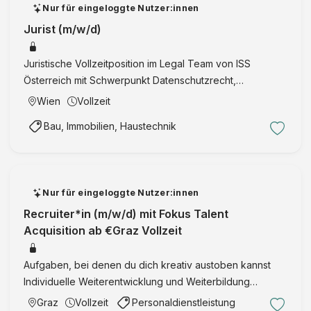
Nur für eingeloggte Nutzer:innen
Jurist (m/w/d)
Juristische Vollzeitposition im Legal Team von ISS
Österreich mit Schwerpunkt Datenschutzrecht,
Governance, Compliance, Gewerberecht und
Wien
Vollzeit
Rechtsstreitigkeiten.
Bau, Immobilien, Haustechnik
Nur für eingeloggte Nutzer:innen
Recruiter*in (m/w/d) mit Fokus Talent
Acquisition ab €Graz Vollzeit
Aufgaben, bei denen du dich kreativ austoben kannst
Individuelle Weiterentwicklung und Weiterbildung
Kostenlose Parkmöglichkeit Regelmäßige Teamevents,
Graz
Vollzeit
Personaldienstleistung