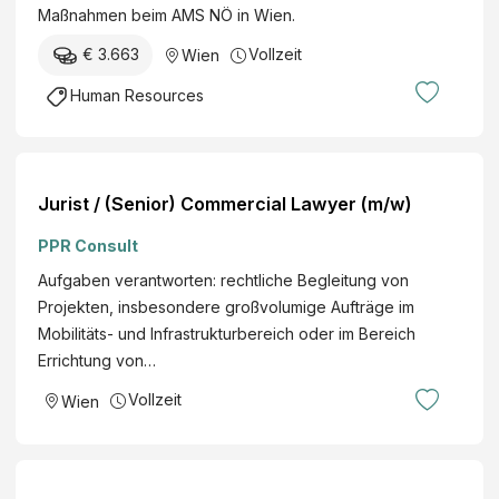
Maßnahmen beim AMS NÖ in Wien.
a
n
€ 3.663
Vollzeit
Wien
d
Human Resources
e
s
v
e
Jurist / (Senior) Commercial Lawyer (m/w)
r
w
PPR Consult
a
Aufgaben verantworten: rechtliche Begleitung von
l
Projekten, insbesondere großvolumige Aufträge im
t
Mobilitäts- und Infrastrukturbereich oder im Bereich
u
Errichtung von…
n
g
Vollzeit
Wien