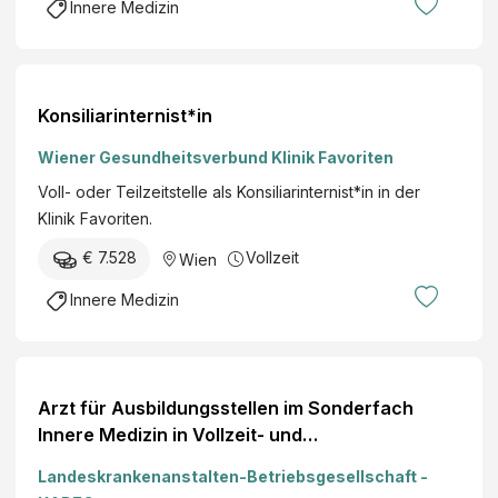
m
Innere Medizin
e
.
n
b
d
.
e
H
Konsiliarinternist*in
r
.
)
Wiener Gesundheitsverbund Klinik Favoriten
f
Voll- oder Teilzeitstelle als Konsiliarinternist*in in der
ü
Klinik Favoriten.
r
d
€ 7.528
Vollzeit
Wien
i
Innere Medizin
e
s
t
a
Arzt für Ausbildungsstellen im Sonderfach
t
Innere Medizin in Vollzeit- und
i
Teilzeitbeschäftigung (m/w/d) Ort Wolfsberg
o
Landeskrankenanstalten-Betriebsgesellschaft -
n