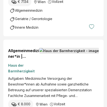
a
€ 7.134
Vollzeit
Wien
b
Allgemeinmedizin
i
l
Geriatrie / Gerontologie
i
Innere Medizin
t
a
t
i
Allgemeinmedizi
o
ner*in |
n
Internist*in mit
Haus der
Interesse an
Barmherzigkeit
(Geronto-)Psyc
Aufgaben: Medizinische Versorgung der
hiatrie - all
Bewohner*innen ab Aufnahme sowie ganzheitliche
genders 1220
Betreuung auf unserer spezialisierten Demenzstation
Wien,
Fachliche Zusammenarbeit mit Pflege‑ und…
Tokiostraße |
Medizin
€ 8.000
Vollzeit
Wien