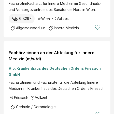
r
Fachärztin/Facharzt für Innere Medizin im Gesundheits-
t
I
und Vorsorgezentrum des Sanatorium Hera in Wien.
r
n
i
€ 7.297
Vollzeit
Wien
n
e
e
Allgemeinmedizin
Innere Medizin
b
r
s
e
g
M
e
e
Fachärzt:innen an der Abteilung für Innere
s
d
Medizin (m/w/d)
e
i
l
A.ö. Krankenhaus des Deutschen Ordens Friesach
z
l
GmbH
i
s
n
Fachärztinnen und Fachärzte für die Abteilung Innere
c
(
Medizin im Krankenhaus des Deutschen Ordens Friesach.
h
a
a
Vollzeit
Friesach
l
f
l
Geriatrie / Gerontologie
t
g