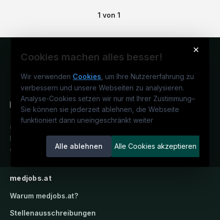
1
von
1
×
Cookies machen alles besser!
Wir verwenden
Cookies
, um Ihre Nutzererfahrung zu
verbessern und unsere Webseiten zu analysieren.
Analyse-Cookies setzen wir nur mit Ihrer Zustimmung
–
Sie können sie jederzeit ablehnen, die Webseite
funktioniert dann uneingeschränkt weiter
Österreichs medizinisches
Karriereportal.
Ein Service der
Alle ablehnen
Alle Cookies akzeptieren
candidatis GmbH.
medjobs.at
Warum
medjobs.at
?
Stellenausschreibungen