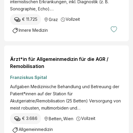
a
internistischen Erkrankungen, inkl. Diagnostik (z. B.
t
ü
m
n
Sonographie, Echo).…
i
r
e
k
n
I
€ 11.725
Vollzeit
Graz
i
e
:
n
n
n
Innere Medizin
F
n
e
a
a
e
U
n
c
r
n
s
h
e
f
t
Ärzt*in für Allgemeinmedizin für die AGR /
a
M
a
a
Remobilisation
r
e
l
l
z
d
Franziskus Spital
l
t
t
i
v
e
Aufgaben Medizinische Behandlung und Betreuung der
f
z
e
n
Patient*innen auf der Station für
ü
i
r
g
Akutgeriatrie/Remobilisation (25 Betten) Versorgung von
r
n
s
e
meist robusten, multimorbiden und…
I
W
i
s
n
e
€ 3.686
Vollzeit
Betten
,
Wien
c
e
n
s
h
l
Allgemeinmedizin
e
t