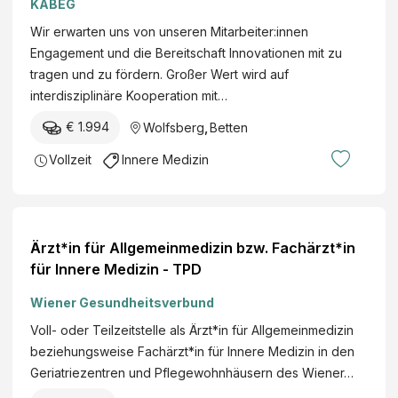
KABEG
ä
Wir erwarten uns von unseren Mitarbeiter:innen
r
Engagement und die Bereitschaft Innovationen mit zu
e
tragen und zu fördern. Großer Wert wird auf
o
interdisziplinäre Kooperation mit…
n
k
€ 1.994
Wolfsberg
,
Betten
o
Vollzeit
Innere Medizin
l
o
g
i
Ärzt*in für Allgemeinmedizin bzw. Fachärzt*in
s
für Innere Medizin - TPD
c
h
Wiener Gesundheitsverbund
e
Voll- oder Teilzeitstelle als Ärzt*in für Allgemeinmedizin
R
beziehungsweise Fachärzt*in für Innere Medizin in den
e
Geriatriezentren und Pflegewohnhäusern des Wiener…
h