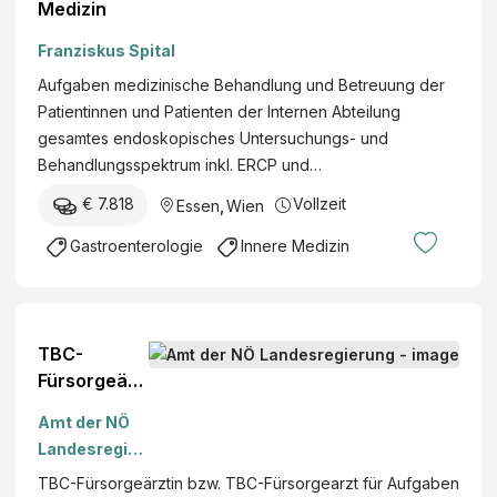
Medizin
Franziskus Spital
Aufgaben medizinische Behandlung und Betreuung der
Patientinnen und Patienten der Internen Abteilung
gesamtes endoskopisches Untersuchungs- und
Behandlungsspektrum inkl. ERCP und…
€ 7.818
Vollzeit
Essen
,
Wien
Gastroenterologie
Innere Medizin
TBC-
Fürsorgeärz
tin bzw.
Amt der NÖ
TBC-
Landesregier
Fürsorgearz
ung
TBC-Fürsorgeärztin bzw. TBC-Fürsorgearzt für Aufgaben
t