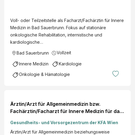
H
h
e
a
i
Voll- oder Teilzeitstelle als Facharzt/Fachärztin für Innere
r
l
Medizin in Bad Sauerbrunn. Fokus auf stationäre
z
b
onkologische Rehabilitation, internistische und
t
a
kardiologische…
/
d
F
Vollzeit
Bad Sauerbrunn
S
a
a
Innere Medizin
Kardiologie
c
u
h
Onkologie & Hämatologie
e
ä
r
r
b
z
r
t
Ärztin/Arzt für Allgemeinmedizin bzw.
u
i
Fachärztin/Facharzt für Innere Medizin für das
n
n
Gesundheits- und Vorsorgezentrum
n
f
Gesundheits- und Vorsorgezentrum der KFA Wien
B
ü
Ärztin/Arzt für Allgemeinmedizin beziehungsweise
e