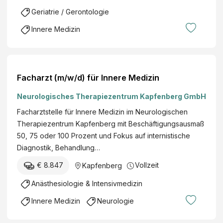
e
l
r
Geriatrie / Gerontologie
r
s
e
u
c
Innere Medizin
M
n
h
e
g
a
d
s
f
i
a
t
Facharzt (m/w/d) für Innere Medizin
z
n
m
i
Neurologisches Therapiezentrum Kapfenberg GmbH
s
.
n
t
b
Facharztstelle für Innere Medizin im Neurologischen
a
.
Therapiezentrum Kapfenberg mit Beschäftigungsausmaß
l
H
50, 75 oder 100 Prozent und Fokus auf internistische
t
.
Diagnostik, Behandlung…
(
€ 8.847
Vollzeit
Kapfenberg
A
U
Anästhesiologie & Intensivmedizin
V
Innere Medizin
Neurologie
A
)