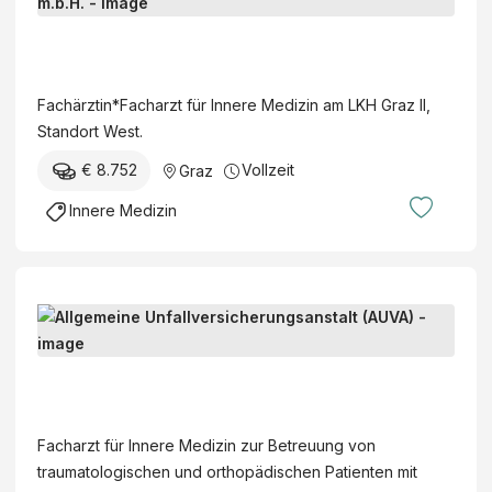
a
c
S
h
t
ä
e
Fachärztin*Facharzt für Innere Medizin am LKH Graz II,
r
i
Standort West.
z
e
t
€ 8.752
Vollzeit
Graz
r
i
m
Innere Medizin
n
ä
*
r
F
k
a
i
F
c
s
a
h
c
c
a
A
h
h
r
l
e
ä
z
l
K
Facharzt für Innere Medizin zur Betreuung von
r
t
g
r
traumatologischen und orthopädischen Patienten mit
z
f
e