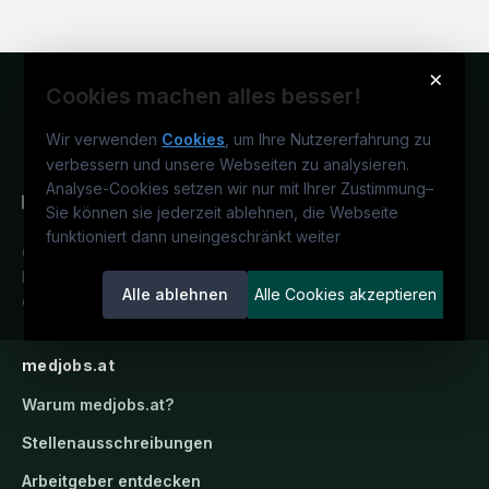
×
Cookies machen alles besser!
Wir verwenden
Cookies
, um Ihre Nutzererfahrung zu
verbessern und unsere Webseiten zu analysieren.
Analyse-Cookies setzen wir nur mit Ihrer Zustimmung
–
Sie können sie jederzeit ablehnen, die Webseite
funktioniert dann uneingeschränkt weiter
Österreichs medizinisches
Karriereportal.
Ein Service der
Alle ablehnen
Alle Cookies akzeptieren
candidatis GmbH.
medjobs.at
Warum
medjobs.at
?
Stellenausschreibungen
Arbeitgeber entdecken