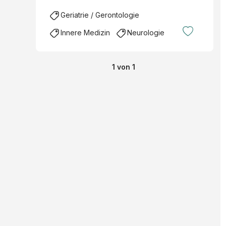
Geriatrie / Gerontologie
Innere Medizin
Neurologie
1
von
1