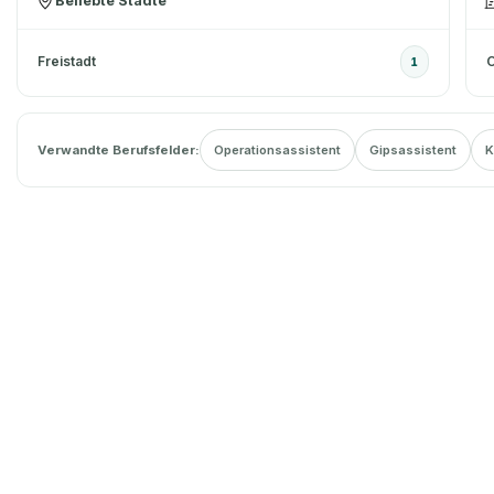
Beliebte Städte
Freistadt
O
1
Verwandte Berufsfelder:
Operationsassistent
Gipsassistent
K