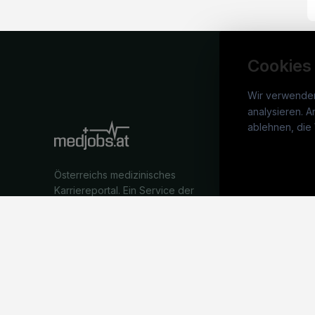
Cookies
Wir verwende
analysieren. A
medj
ablehnen, die 
War
Österreichs medizinisches
Stel
Karriereportal.
Ein Service der
Arbe
candidatis GmbH.
Part
Syst