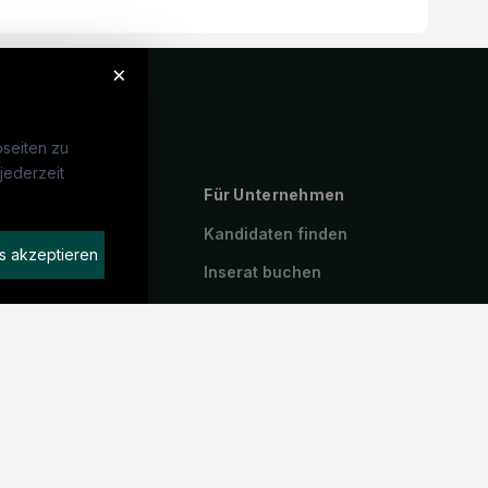
×
seiten zu
jederzeit
ebte Suchen
Für Unternehmen
P
Kandidaten finden
s akzeptieren
geassistenz
Inserat buchen
arzt
stenzarzt
iotherapeut:in
emeinmedizin