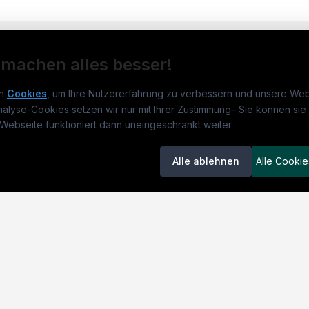
 machen alles besser!
n
Cookies
, um Ihre Nutzererfahrung zu verbessern und unsere Web
nalyse-Cookies setzen wir nur mit Ihrer Zustimmung
–
Sie können sie 
obs.at
Jobs
Beli
Webseite funktioniert dann uneingeschränkt weiter
um
medjobs.at
?
Jobs in Wien
DGK
Alle ablehnen
Alle Cookie
lenausschreibungen
Jobs in Graz
Pfle
itgeber entdecken
Jobs in Linz
Fach
ner
Jobs in Salzburg
Assi
emstatus
Jobs in Innsbruck
Phys
Jobs in Klagenfurt
Allg