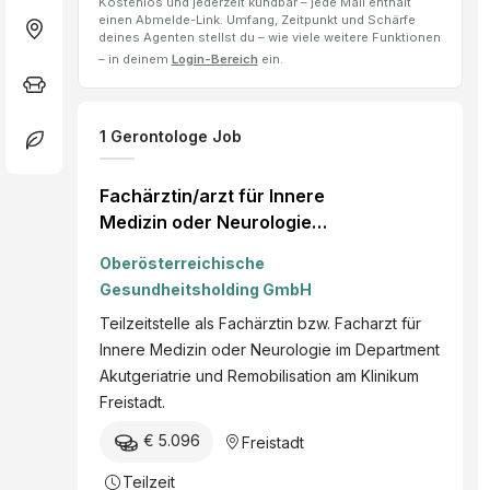
Kostenlos und jederzeit kündbar – jede Mail enthält
einen Abmelde-Link. Umfang, Zeitpunkt und Schärfe
deines Agenten stellst du – wie viele weitere Funktionen
– in deinem
Login-Bereich
ein.
1
Gerontologe
Job
Fachärztin/arzt für Innere
Medizin oder Neurologie
für Department
Oberösterreichische
Akutgeriatrie und
Gesundheitsholding GmbH
Remobilisation
Teilzeitstelle als Fachärztin bzw. Facharzt für
Innere Medizin oder Neurologie im Department
Akutgeriatrie und Remobilisation am Klinikum
Freistadt.
€ 5.096
Freistadt
Teilzeit