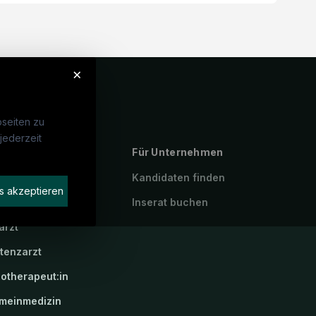
×
seiten zu
jederzeit
ebte Suchen
Für Unternehmen
P
Kandidaten finden
s akzeptieren
geassistenz
Inserat buchen
arzt
stenzarzt
iotherapeut:in
emeinmedizin