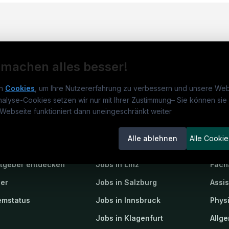
 machen alles besser!
n
Cookies
, um Ihre Nutzererfahrung zu verbessern und unsere Web
nalyse-Cookies setzen wir nur mit Ihrer Zustimmung
–
Sie können sie 
obs.at
Jobs
Beli
Webseite funktioniert dann uneingeschränkt weiter
um
medjobs.at
?
Jobs in Wien
DGK
Alle ablehnen
Alle Cookie
lenausschreibungen
Jobs in Graz
Pfle
itgeber entdecken
Jobs in Linz
Fach
ner
Jobs in Salzburg
Assi
emstatus
Jobs in Innsbruck
Phys
Jobs in Klagenfurt
Allg