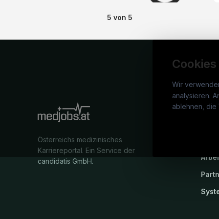
5
von
5
Cookies
Wir verwende
analysieren. A
medj
ablehnen, die 
War
Österreichs medizinisches
Stel
Karriereportal.
Ein Service der
Arbe
candidatis GmbH.
Part
Syst