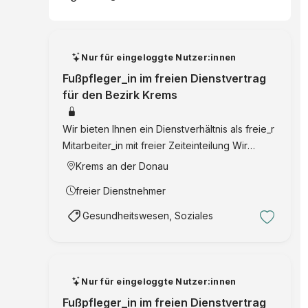
Nur für eingeloggte Nutzer:innen
Fußpfleger_in im freien Dienstvertrag
für den Bezirk Krems
Wir bieten Ihnen ein Dienstverhältnis als freie_r
Mitarbeiter_in mit freier Zeiteinteilung Wir
freuen uns auf Ihre Online-Bewerbung mit
Krems an der Donau
Bewerbungsschreiben, Lebenslauf und
freier Dienstnehmer
Qualifikationsnachweis. SERVICE MENSCH
GmbH Volk …
Gesundheitswesen, Soziales
Nur für eingeloggte Nutzer:innen
Fußpfleger_in im freien Dienstvertrag