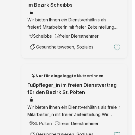
im Bezirk Scheibbs
Wir bieten Ihnen ein Dienstverhältnis als
freie(r) MitarbeiterIn mit freier Zeiteinteilung.
Wir freuen uns auf Ihre Online-Bewerbung mit
Scheibbs
freier Dienstnehmer
Lebenslauf und Foto. SERVICE MENSCH GmbH
Gesundheitswesen, Soziales
Volkshilfe Niederösterreich Personalentwic …
Nur für eingeloggte Nutzer:innen
Fußpfleger_in im freien Dienstvertrag
für den Bezirk St. Pölten
Wir bieten Ihnen ein Dienstverhältnis als freie_r
Mitarbeiter_in mit freier Zeiteinteilung Wir
freuen uns auf Ihre Online-Bewerbung mit
St. Pölten
freier Dienstnehmer
Bewerbungsschreiben, Lebenslauf und
Gesundheitswesen, Soziales