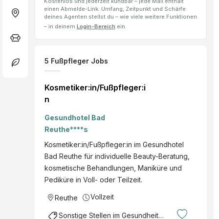
Kostenlos und jederzeit kündbar – jede Mail enthält
einen Abmelde-Link. Umfang, Zeitpunkt und Schärfe
deines Agenten stellst du – wie viele weitere Funktionen
– in deinem
Login-Bereich
ein.
5
Fußpfleger
Jobs
Kosmetiker:in/Fußpfleger:i
n
Gesundhotel Bad
Reuthe****s
Kosmetiker:in/Fußpfleger:in im Gesundhotel
Bad Reuthe für individuelle Beauty-Beratung,
kosmetische Behandlungen, Maniküre und
Pediküre in Voll- oder Teilzeit.
Vollzeit
Reuthe
Sonstige Stellen im Gesundheitsbereich