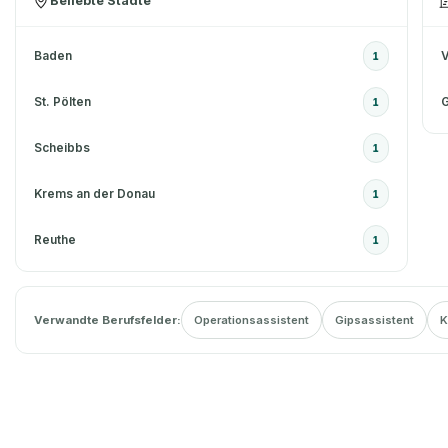
Beliebte Städte
Baden
V
1
St. Pölten
G
1
Scheibbs
1
Krems an der Donau
1
Reuthe
1
Verwandte Berufsfelder:
Operationsassistent
Gipsassistent
K