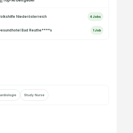
Top-Arbeitgeber
olkshilfe Niederösterreich
4
Jobs
esundhotel Bad Reuthe****s
1
Job
ardiologie
Study Nurse