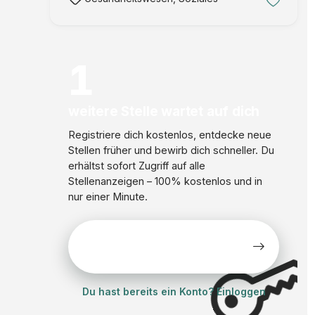
Qualifikationsnachweis. SERVICE MENSCH
GmbH Volk …
1
weitere Stelle wartet auf dich
Registriere dich kostenlos, entdecke neue
Stellen früher und bewirb dich schneller. Du
erhältst sofort Zugriff auf alle
Stellenanzeigen – 100% kostenlos und in
nur einer Minute.
Alle Stellen kostenlos
ansehen
Du hast bereits ein Konto? Einloggen