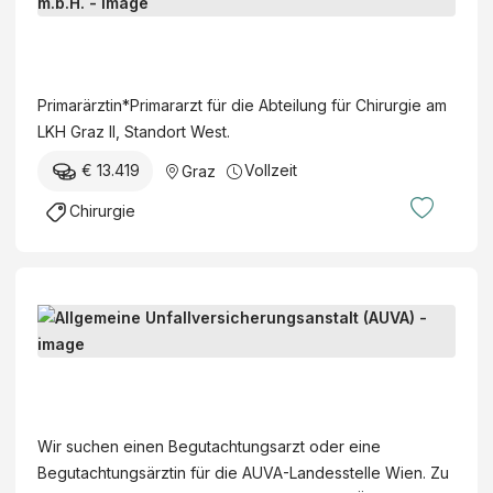
r
i
S
m
t
a
e
Primarärztin*Primararzt für die Abteilung für Chirurgie am
r
i
LKH Graz II, Standort West.
ä
e
r
€ 13.419
Vollzeit
Graz
r
z
m
Chirurgie
t
ä
i
r
n
k
*
i
B
P
s
e
r
c
g
i
A
h
u
m
l
e
t
a
l
K
Wir suchen einen Begutachtungsarzt oder eine
a
r
g
r
Begutachtungsärztin für die AUVA-Landesstelle Wien. Zu
c
a
e