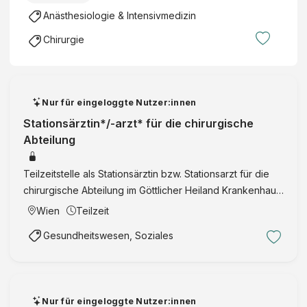
Anästhesiologie & Intensivmedizin
Chirurgie
Nur für eingeloggte Nutzer:innen
Stationsärztin*/-arzt* für die chirurgische
Abteilung
Teilzeitstelle als Stationsärztin bzw. Stationsarzt für die
chirurgische Abteilung im Göttlicher Heiland Krankenhaus
Wien mit Fokus auf Stationsführung, Allgemeinmedizin,
Wien
Teilzeit
Operationsvorbereitung und Patient:innenbetreuung …
Gesundheitswesen, Soziales
Nur für eingeloggte Nutzer:innen