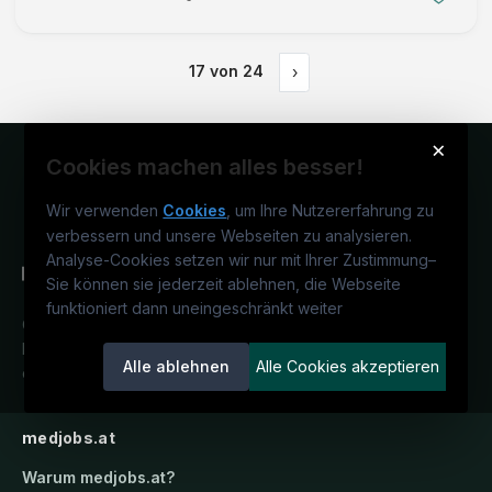
Tätigkeitsfeld im Spektrum der plastischen Chirurgie
intensive m …
17
von
24
›
×
Cookies machen alles besser!
Wir verwenden
Cookies
, um Ihre Nutzererfahrung zu
verbessern und unsere Webseiten zu analysieren.
Analyse-Cookies setzen wir nur mit Ihrer Zustimmung
–
Sie können sie jederzeit ablehnen, die Webseite
funktioniert dann uneingeschränkt weiter
Österreichs medizinisches
Karriereportal.
Ein Service der
Alle ablehnen
Alle Cookies akzeptieren
candidatis GmbH.
medjobs.at
Warum
medjobs.at
?