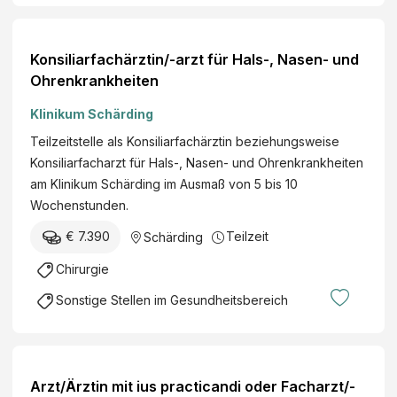
i
i
n
s
/
Konsiliarfachärztin/-arzt für Hals-, Nasen- und
e
C
Ohrenkrankheiten
n
h
b
Klinikum Schärding
i
a
r
Teilzeitstelle als Konsiliarfachärztin beziehungsweise
h
u
Konsiliarfacharzt für Hals-, Nasen- und Ohrenkrankheiten
n
r
am Klinikum Schärding im Ausmaß von 5 bis 10
e
g
Wochenstunden.
n
i
u
€ 7.390
Teilzeit
Schärding
e
n
/
Chirurgie
d
N
B
Sonstige Stellen im Gesundheitsbereich
e
e
u
r
r
g
o
b
Arzt/Ärztin mit ius practicandi oder Facharzt/-
l