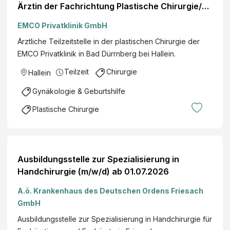
a
Ärztin der Fachrichtung Plastische Chirurgie/
o
u
Allgemein Chirurgie/ operative Gynäkologie
g
EMCO Privatklinik GmbH
i
Ärztliche Teilzeitstelle in der plastischen Chirurgie der
e
EMCO Privatklinik in Bad Dürrnberg bei Hallein.
(
m
Teilzeit
Chirurgie
Hallein
/
Gynäkologie & Geburtshilfe
w
/
Plastische Chirurgie
d
)
Ausbildungsstelle zur Spezialisierung in
Handchirurgie (m/w/d) ab 01.07.2026
A.ö. Krankenhaus des Deutschen Ordens Friesach
GmbH
Ausbildungsstelle zur Spezialisierung in Handchirurgie für