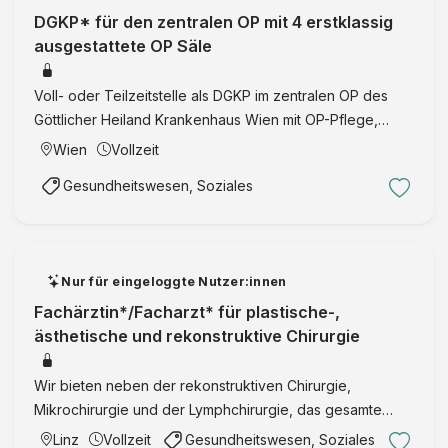
DGKP* für den zentralen OP mit 4 erstklassig
ausgestattete OP Säle
Voll- oder Teilzeitstelle als DGKP im zentralen OP des
Göttlicher Heiland Krankenhaus Wien mit OP-Pflege,
Tagesablaufkoordination, Zusammenarbeit mit
Wien
Vollzeit
Bereichsleitung und interdisziplinärer Weiterentwicklung.
Gesundheitswesen, Soziales
Nur für eingeloggte Nutzer:innen
Fachärztin*/Facharzt* für plastische-,
ästhetische und rekonstruktive Chirurgie
Wir bieten neben der rekonstruktiven Chirurgie,
Mikrochirurgie und der Lymphchirurgie, das gesamte
Spektrum der ästhetischen Chirurgie an. breitgefächertes
Linz
Vollzeit
Gesundheitswesen, Soziales