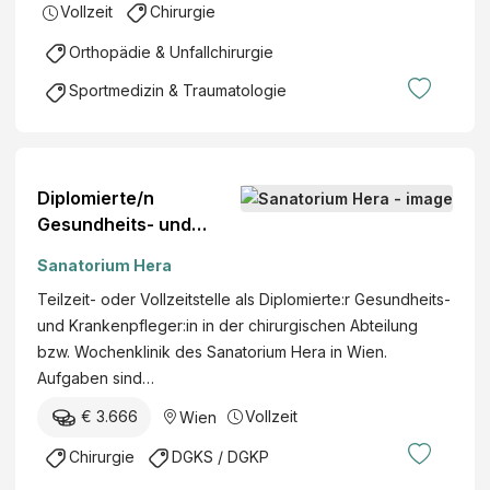
h
Vollzeit
Chirurgie
t
a
l
Orthopädie & Unfallchirurgie
r
i
z
Sportmedizin & Traumatologie
c
t
h
f
B
ü
e
r
Diplomierte/n
d
I
Gesundheits- und
i
n
Krankenpfleger/in
e
n
Sanatorium Hera
Chirurgische
n
e
Teilzeit- oder Vollzeitstelle als Diplomierte:r Gesundheits-
Abteilung/Wochenklini
s
r
und Krankenpfleger:in in der chirurgischen Abteilung
k
t
e
bzw. Wochenklinik des Sanatorium Hera in Wien.
e
M
Aufgaben sind…
t
e
e
€ 3.666
Vollzeit
Wien
d
r
i
Chirurgie
DGKS / DGKP
,
z
E