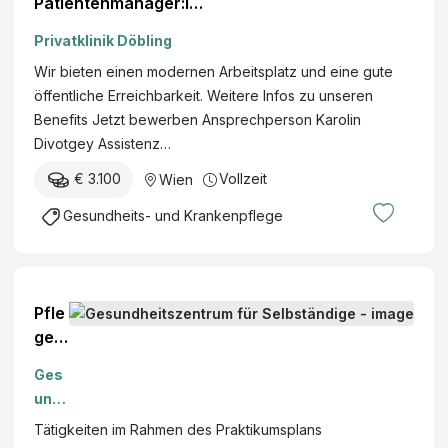
Patientenmanager:in
(m/w/d)
Privatklinik Döbling
Wir bieten einen modernen Arbeitsplatz und eine gute
öffentliche Erreichbarkeit. Weitere Infos zu unseren
Benefits Jetzt bewerben Ansprechperson Karolin
Divotgey Assistenz…
€ 3.100
Vollzeit
Wien
Gesundheits- und Krankenpflege
Pfle
gep
rakt
Ges
iku
und
m
heit
Tätigkeiten im Rahmen des Praktikumsplans
szen