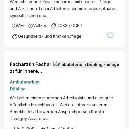
Wertschätzende Zusammenarbeit mit unserem Pflege-
trum
und Ärzt:innen-Team Arbeiten in einem interdisziplinären,
für
sympathischen und…
Selb
Vollzeit
DGKS / DGKP
Wien
stän
dige
Gesundheits- und Krankenpflege
Fachärztin:Fachar
zt für Innere
Medizin (m/w/d)
Ambulatorium
ohne Nacht- und
Döbling
Wochenenddienst
Wir bieten einen modernen Arbeitsplatz und eine gute
e
öffentliche Erreichbarkeit. Weitere Infos zu unseren
Benefits Jetzt bewerben Ansprechperson Karolin
Divotgey Assistenz…
€ 7.541
Vollzeit
Wien