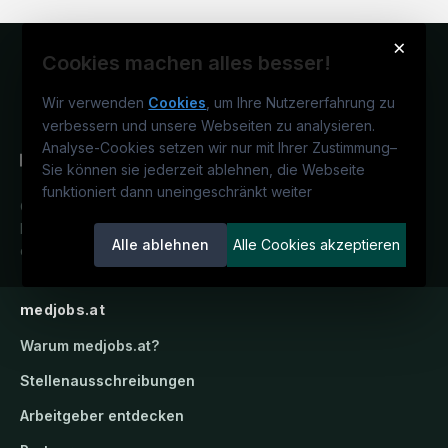
×
Cookies machen alles besser!
Wir verwenden
Cookies
, um Ihre Nutzererfahrung zu
verbessern und unsere Webseiten zu analysieren.
Analyse-Cookies setzen wir nur mit Ihrer Zustimmung
–
Sie können sie jederzeit ablehnen, die Webseite
funktioniert dann uneingeschränkt weiter
Österreichs medizinisches
Karriereportal.
Ein Service der
Alle ablehnen
Alle Cookies akzeptieren
candidatis GmbH.
medjobs.at
Warum
medjobs.at
?
Stellenausschreibungen
Arbeitgeber entdecken