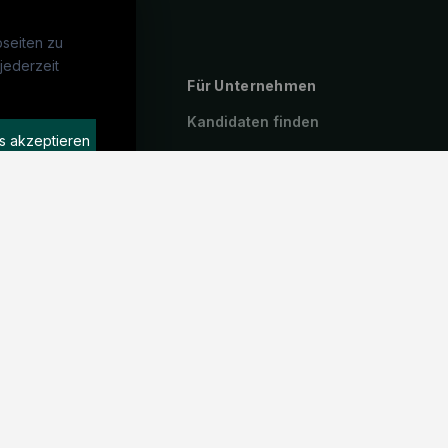
seiten zu
jederzeit
ebte Suchen
Für Unternehmen
P
Kandidaten finden
s akzeptieren
geassistenz
Inserat buchen
arzt
stenzarzt
iotherapeut:in
emeinmedizin