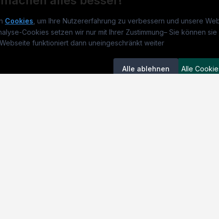
 machen alles besser!
n
Cookies
, um Ihre Nutzererfahrung zu verbessern und unsere Web
nalyse-Cookies setzen wir nur mit Ihrer Zustimmung
–
Sie können sie 
obs.at
Jobs
Beli
Webseite funktioniert dann uneingeschränkt weiter
um
medjobs.at
?
Jobs in Wien
DGK
Alle ablehnen
Alle Cookie
lenausschreibungen
Jobs in Graz
Pfle
itgeber entdecken
Jobs in Linz
Fach
ner
Jobs in Salzburg
Assi
emstatus
Jobs in Innsbruck
Phys
Jobs in Klagenfurt
Allg
Einstellungen