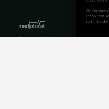
Cookies
Wir verwende
analysieren. A
medj
ablehnen, die 
War
Österreichs medizinisches
Stel
Karriereportal.
Ein Service der
Arbe
candidatis GmbH.
Part
Syst
©
medjobs.at
2026
Impressum
AGB
Datenschutz
Cookie-