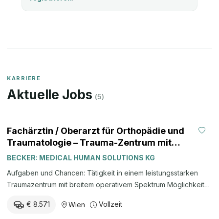
KARRIERE
Aktuelle Jobs
(
5
)
Fachärztin / Oberarzt für Orthopädie und
Traumatologie – Trauma-Zentrum mit
Spezialisierung (m/w/d) im Wiener
BECKER: MEDICAL HUMAN SOLUTIONS KG
Großraum
Aufgaben und Chancen: Tätigkeit in einem leistungsstarken
Traumazentrum mit breitem operativem Spektrum Möglichkeit
zur Mitarbeit in der Handchirurgie mit Spezialisierungsoption
€ 8.571
Vollzeit
Wien
Interdisziplinäre Zusammenarbeit mit erfahrenen Kollegen