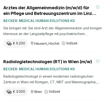
bringen als Führungskraft berufliches Engagement und
hochprofessionelles ...
Arztes der Allgemeinmedizin (m/w/d) für
gestalterischen Willen mit, inkl. eines wertschätzenden
ein Pflege und Betreuungszentrum im Linzer
Umgangs Wir bieten Ihnen für diese Position: eine
Großraum.
abwechslungsreiche Tätigkeit in einem stabilen Arbeitsumfeld
BECKER: MEDICAL HUMAN SOLUTIONS KG
mit guter Zusammenarbeit auf allen Ebenen. eine individuelle
Sie bringen mit: Sie sind Arzt der Allgemeinmedizin und bringen
und strukturierte Einarbeitungsphase. eine familienfreundliche
Interesse an der Langzeitpflege mit psychiatrischem
5-Tage-Woche und sehr gute Weiterbildungsmöglichkeiten.
Hintergrund mit. Vorkenntnisse sind in diesem Bereich keine
laufende Unterstützungsangebote, wie Coaching,
€ 6.200
Vollzeit
Häusern
,
Höchst
Voraussetzung. Details: Ihr Verdienst als Arzt der
Gesundheitsförderung, etc. eine ausgezeichnete
Allgemeinmedizin auf Vollzeitbasis startet bei ca. € 86.800
Erreichbarkeit und bei ...
Brutto/Jahr. Vordienstzeiten werden angerechnet und steigern
Radiologietechnologen (RT) in Wien (m/w)
entsprechend Ihr Grundgehalt. Sehr gute öffentliche
Erreichbarkeit, bzw. Parkmöglichkeit sind gegeben teilen teilen
BECKER: MEDICAL HUMAN SOLUTIONS KG
teilen teilen E-Mail drucken
Radiologietechnologe in einem modernen radiologischen
Zentrum in Wien mit Röntgen, CT, MRT und Mammographie,
Vollzeit ab durchschnittlich 3.000 Euro brutto pro Monat.
€ 3.000
Vollzeit
Wien